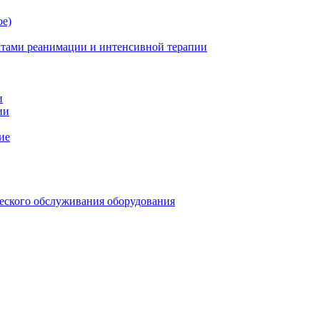
ое)
атами реанимации и интенсивной терапии
и
ии
ие
еского обслуживания оборудования