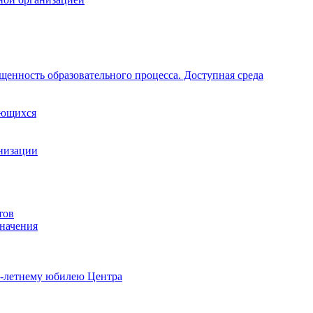
щенность образовательного процесса. Доступная среда
ающихся
анизации
тов
начения
0-летнему юбилею Центра