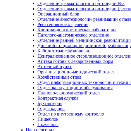
Отделение травматологии и ортопедии №3
Отделение травматологии и ортопедии (детск
Операционный блок
Отделение анестезиологии-реанимации с пал
Рентгеновское отделение
Клинико-диагностическая лаборатория
Патолого-анатомическое отделение
Отделение ранней медицинской реабилитаци
Дневной стационар медицинской реабилитац
Кабинет трансфузиологии
Централизованное стерилизационное отделен
Аптека готовых лекарственных форм
Аптечный пункт
Организационно-методический отдел
Хозяйственный отдел
Отдел информационных технологий и технич
Отдел эксплуатации и обслуживания
Планово-экономический отдел
Контрактная служба
Бухгалтерия
Отдел кадров
Отдел по внутреннему контролю
Пищеблок
Прачечная
Наш персонал