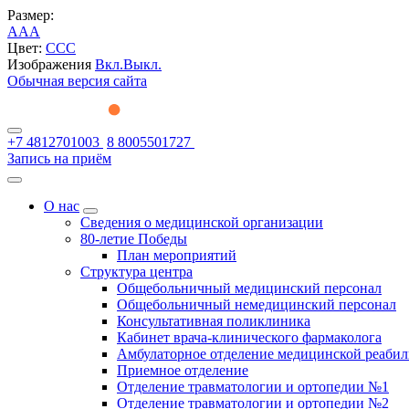
Размер:
A
A
A
Цвет:
C
C
C
Изображения
Вкл.
Выкл.
Обычная версия сайта
+7 4812701003
8 8005501727
Запись на приём
О нас
Сведения о медицинской организации
80-летие Победы
План мероприятий
Структура центра
Общебольничный медицинский персонал
Общебольничный немедицинский персонал
Консультативная поликлиника
Кабинет врача-клинического фармаколога
Амбулаторное отделение медицинской реаби
Приемное отделение
Отделение травматологии и ортопедии №1
Отделение травматологии и ортопедии №2