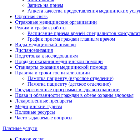
Запись на прием
Анкета качества предоставления медицинских услу
Обратная связь
Страховые медицинские организации
Режим и график работы
Расписание приема врачей-специалистов консульт
График приема граждан главным врачом
Виды медицинской помощи
Диспансеризация
Подготовка к исследованиям
Порядки оказания медицинской помощи
Стандарты оказания медицинской помощи
Правила и сроки госпитализациии
Памятка пациенту (взрослое отделение)
Памятка пациенту (детское отделение)
Государственные программы в здравоохранении
Права и обязанности граждан в сфере охраны здоровья
Лекарственные препараты
Медицинский туризм
Полезные ресурсы
Часто задаваемые вопросы
Платные услуги
Список услуг