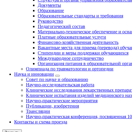
Документы
Образование
Образовательные стандарты и требования
Руководство
Педагогический состав
Материально-техническое обеспечение и осна
Платные образовательные услуги
Финансово-хозяйственная деятельность
Вакантные места для приема (перевода) обуч
Стипендии и меры поддержки обучающихся
Международное сотрудничество
Организация питания в образовательной орг
Олимпиада по травматологии и ортопедии
Наука и инновации
Совет по науке и образованию
Научно-исследовательская работа
Клинические исследования лекарственных препара
Клинические испытания изделий медицинского наз
Научно-практические мероприятия
Публикации, изобретения
Трансляции
Научно-практическая конференция, посвященная 1
Контакты и схема проезда