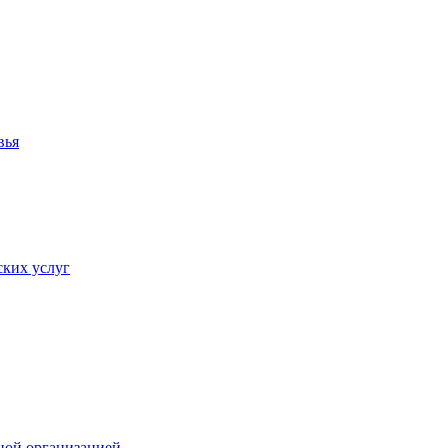
вья
ких услуг
ной организацией