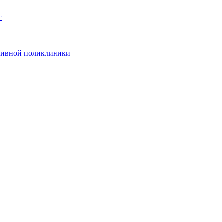
г
ативной поликлиники