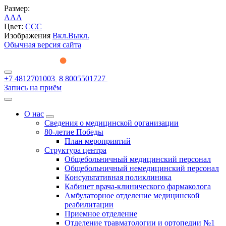
Размер:
A
A
A
Цвет:
C
C
C
Изображения
Вкл.
Выкл.
Обычная версия сайта
+7 4812701003
8 8005501727
Запись на приём
О нас
Сведения о медицинской организации
80-летие Победы
План мероприятий
Структура центра
Общебольничный медицинский персонал
Общебольничный немедицинский персонал
Консультативная поликлиника
Кабинет врача-клинического фармаколога
Амбулаторное отделение медицинской
реабилитации
Приемное отделение
Отделение травматологии и ортопедии №1