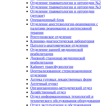
Отделение травматологии и ортопедии №2
Отделение травматологии и ортопедии №3
Отделение травматологии и ортопедии
(детское)
Операционный блок
Отделение анестезиологии-реанимации с
палатами реанимации и интенсивной
терапии
Рентгеновское отделение
Клинико-диагностическая лаборатория
Патолого-анатомическое отделение
Отделение ранней медицинской
реабилитации
Дневной стационар медицинской
реабилитации
Кабинет трансфузиологии
Централизованное стерилизационное
отделение
Аптека готовых лекарственных форм
Аптечный пункт
Организационно-методический отдел
Хозяйственный отдел
Отдел информационных технологий и
технического обслуживания оборудования
Отдел эксплуатации и обслуживания