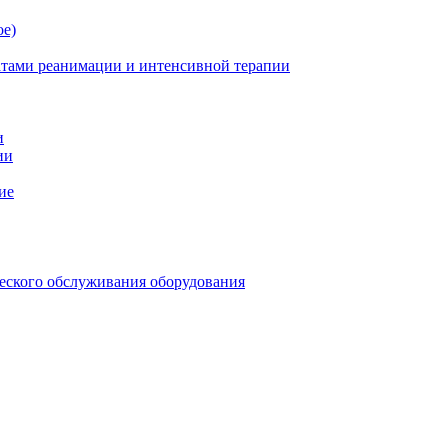
ое)
атами реанимации и интенсивной терапии
и
ии
ие
еского обслуживания оборудования