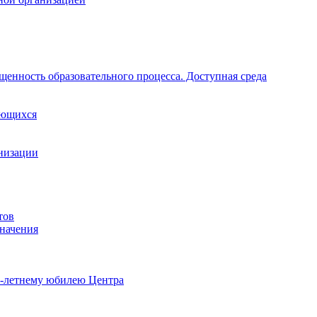
щенность образовательного процесса. Доступная среда
ающихся
анизации
тов
начения
0-летнему юбилею Центра