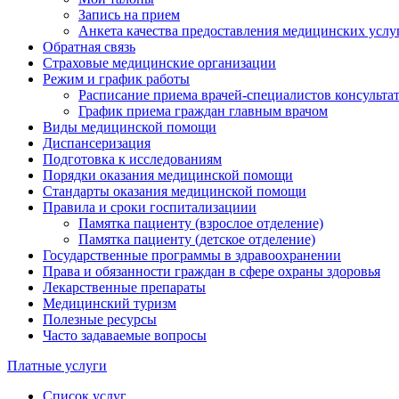
Запись на прием
Анкета качества предоставления медицинских услу
Обратная связь
Страховые медицинские организации
Режим и график работы
Расписание приема врачей-специалистов консульт
График приема граждан главным врачом
Виды медицинской помощи
Диспансеризация
Подготовка к исследованиям
Порядки оказания медицинской помощи
Стандарты оказания медицинской помощи
Правила и сроки госпитализациии
Памятка пациенту (взрослое отделение)
Памятка пациенту (детское отделение)
Государственные программы в здравоохранении
Права и обязанности граждан в сфере охраны здоровья
Лекарственные препараты
Медицинский туризм
Полезные ресурсы
Часто задаваемые вопросы
Платные услуги
Список услуг