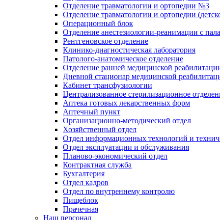
Отделение травматологии и ортопедии №3
Отделение травматологии и ортопедии (детск
Операционный блок
Отделение анестезиологии-реанимации с пал
Рентгеновское отделение
Клинико-диагностическая лаборатория
Патолого-анатомическое отделение
Отделение ранней медицинской реабилитаци
Дневной стационар медицинской реабилитац
Кабинет трансфузиологии
Централизованное стерилизационное отделен
Аптека готовых лекарственных форм
Аптечный пункт
Организационно-методический отдел
Хозяйственный отдел
Отдел информационных технологий и технич
Отдел эксплуатации и обслуживания
Планово-экономический отдел
Контрактная служба
Бухгалтерия
Отдел кадров
Отдел по внутреннему контролю
Пищеблок
Прачечная
Наш персонал