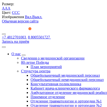
Размер:
A
A
A
Цвет:
C
C
C
Изображения
Вкл.
Выкл.
Обычная версия сайта
+7 4812701003
8 8005501727
Запись на приём
О нас
Сведения о медицинской организации
80-летие Победы
План мероприятий
Структура центра
Общебольничный медицинский персонал
Общебольничный немедицинский персонал
Консультативная поликлиника
Кабинет врача-клинического фармаколога
Амбулаторное отделение медицинской реаби
Приемное отделение
Отделение травматологии и ортопедии №1
Отделение травматологии и ортопедии №2