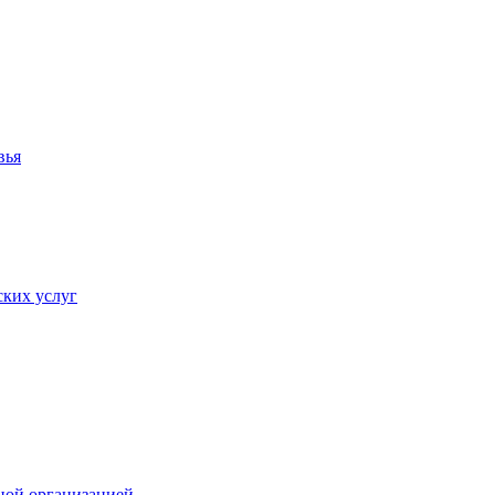
вья
ких услуг
ной организацией