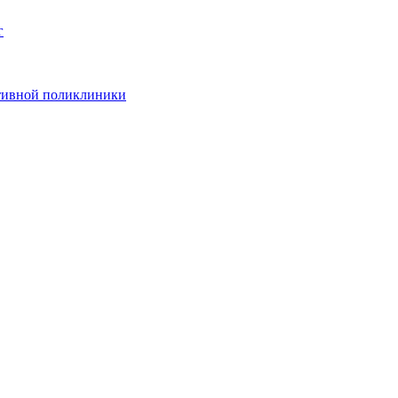
г
ативной поликлиники