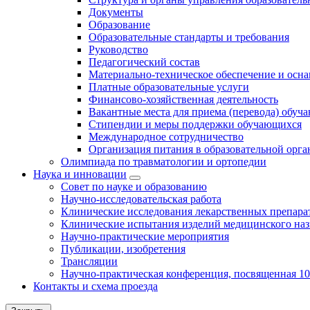
Документы
Образование
Образовательные стандарты и требования
Руководство
Педагогический состав
Материально-техническое обеспечение и осна
Платные образовательные услуги
Финансово-хозяйственная деятельность
Вакантные места для приема (перевода) обуч
Стипендии и меры поддержки обучающихся
Международное сотрудничество
Организация питания в образовательной орг
Олимпиада по травматологии и ортопедии
Наука и инновации
Совет по науке и образованию
Научно-исследовательская работа
Клинические исследования лекарственных препара
Клинические испытания изделий медицинского наз
Научно-практические мероприятия
Публикации, изобретения
Трансляции
Научно-практическая конференция, посвященная 1
Контакты и схема проезда