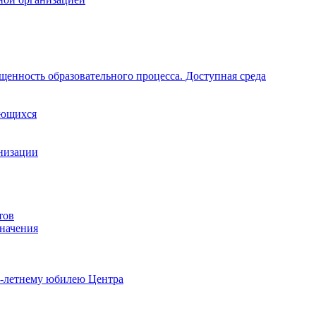
щенность образовательного процесса. Доступная среда
ающихся
анизации
тов
начения
0-летнему юбилею Центра