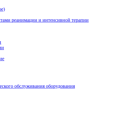
ое)
атами реанимации и интенсивной терапии
и
ии
ие
еского обслуживания оборудования