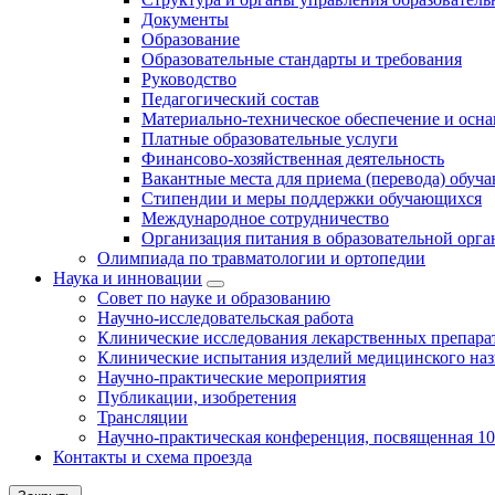
Документы
Образование
Образовательные стандарты и требования
Руководство
Педагогический состав
Материально-техническое обеспечение и осна
Платные образовательные услуги
Финансово-хозяйственная деятельность
Вакантные места для приема (перевода) обуч
Стипендии и меры поддержки обучающихся
Международное сотрудничество
Организация питания в образовательной орг
Олимпиада по травматологии и ортопедии
Наука и инновации
Совет по науке и образованию
Научно-исследовательская работа
Клинические исследования лекарственных препара
Клинические испытания изделий медицинского наз
Научно-практические мероприятия
Публикации, изобретения
Трансляции
Научно-практическая конференция, посвященная 1
Контакты и схема проезда