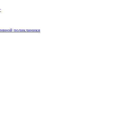
г
ативной поликлиники