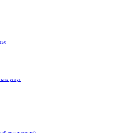
вья
ких услуг
ной организацией