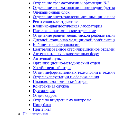
Отделение травматологии и ортопедии №3
Отделение травматологии и ортопедии (детск
Операционный блок
Отделение анестезиологии-реанимации с пал
Рентгеновское отделение
Клинико-диагностическая лаборатория
Патолого-анатомическое отделение
Отделение ранней медицинской реабилитаци
Дневной стационар медицинской реабилитац
Кабинет трансфузиологии
Централизованное стерилизационное отделен
Аптека готовых лекарственных форм
Аптечный пункт
Организационно-методический отдел
Хозяйственный отдел
Отдел информационных технологий и технич
Отдел эксплуатации и обслуживания
Планово-экономический отдел
Контрактная служба
Бухгалтерия
Отдел кадров
Отдел по внутреннему контролю
Пищеблок
Прачечная
Наш персонал