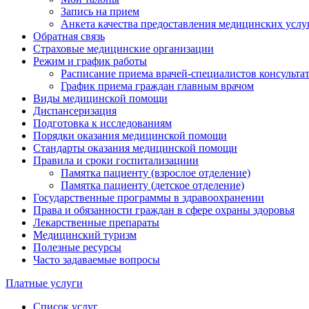
Запись на прием
Анкета качества предоставления медицинских услу
Обратная связь
Страховые медицинские организации
Режим и график работы
Расписание приема врачей-специалистов консульт
График приема граждан главным врачом
Виды медицинской помощи
Диспансеризация
Подготовка к исследованиям
Порядки оказания медицинской помощи
Стандарты оказания медицинской помощи
Правила и сроки госпитализациии
Памятка пациенту (взрослое отделение)
Памятка пациенту (детское отделение)
Государственные программы в здравоохранении
Права и обязанности граждан в сфере охраны здоровья
Лекарственные препараты
Медицинский туризм
Полезные ресурсы
Часто задаваемые вопросы
Платные услуги
Список услуг