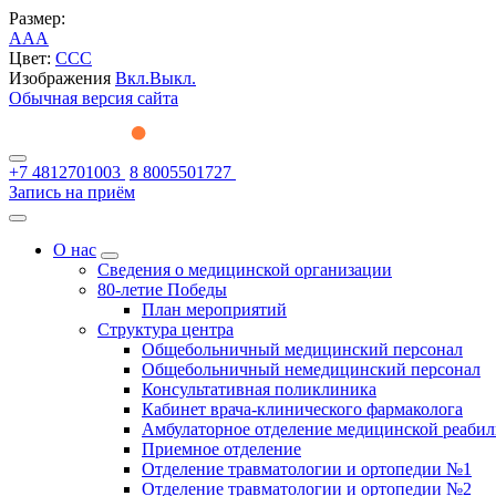
Размер:
A
A
A
Цвет:
C
C
C
Изображения
Вкл.
Выкл.
Обычная версия сайта
+7 4812701003
8 8005501727
Запись на приём
О нас
Сведения о медицинской организации
80-летие Победы
План мероприятий
Структура центра
Общебольничный медицинский персонал
Общебольничный немедицинский персонал
Консультативная поликлиника
Кабинет врача-клинического фармаколога
Амбулаторное отделение медицинской реаби
Приемное отделение
Отделение травматологии и ортопедии №1
Отделение травматологии и ортопедии №2