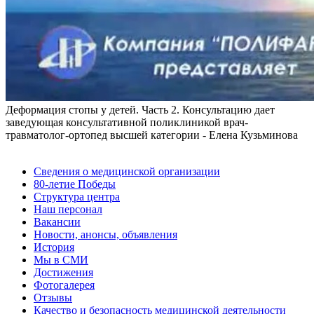
Деформация стопы у детей. Часть 2. Консультацию дает
заведующая консультативной поликлиникой врач-
травматолог-ортопед высшей категории - Елена Кузьминова
Сведения о медицинской организации
80-летие Победы
Структура центра
Наш персонал
Вакансии
Новости, анонсы, объявления
История
Мы в СМИ
Достижения
Фотогалерея
Отзывы
Качество и безопасность медицинской деятельности