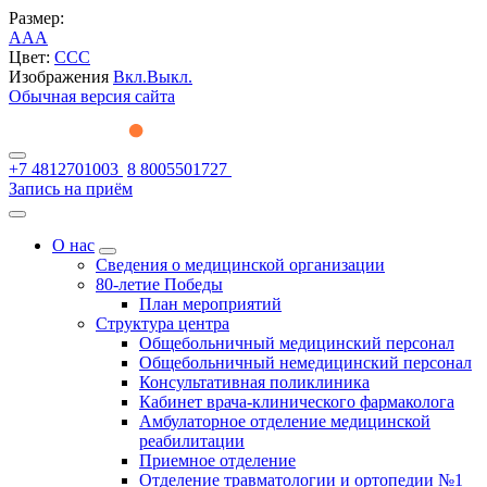
Размер:
A
A
A
Цвет:
C
C
C
Изображения
Вкл.
Выкл.
Обычная версия сайта
+7 4812701003
8 8005501727
Запись на приём
О нас
Сведения о медицинской организации
80-летие Победы
План мероприятий
Структура центра
Общебольничный медицинский персонал
Общебольничный немедицинский персонал
Консультативная поликлиника
Кабинет врача-клинического фармаколога
Амбулаторное отделение медицинской
реабилитации
Приемное отделение
Отделение травматологии и ортопедии №1