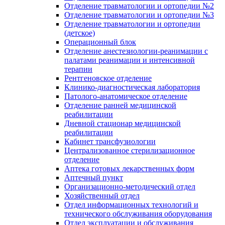
Отделение травматологии и ортопедии №2
Отделение травматологии и ортопедии №3
Отделение травматологии и ортопедии
(детское)
Операционный блок
Отделение анестезиологии-реанимации с
палатами реанимации и интенсивной
терапии
Рентгеновское отделение
Клинико-диагностическая лаборатория
Патолого-анатомическое отделение
Отделение ранней медицинской
реабилитации
Дневной стационар медицинской
реабилитации
Кабинет трансфузиологии
Централизованное стерилизационное
отделение
Аптека готовых лекарственных форм
Аптечный пункт
Организационно-методический отдел
Хозяйственный отдел
Отдел информационных технологий и
технического обслуживания оборудования
Отдел эксплуатации и обслуживания