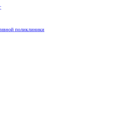
г
ативной поликлиники