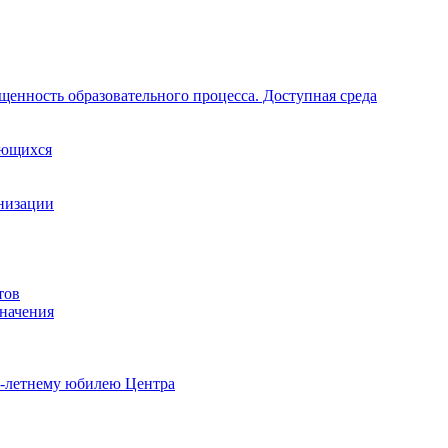
щенность образовательного процесса. Доступная среда
ающихся
анизации
тов
начения
0-летнему юбилею Центра