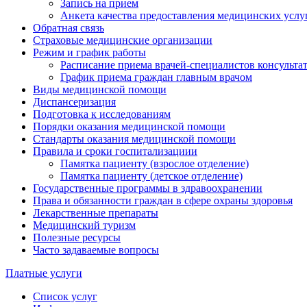
Запись на прием
Анкета качества предоставления медицинских услу
Обратная связь
Страховые медицинские организации
Режим и график работы
Расписание приема врачей-специалистов консульт
График приема граждан главным врачом
Виды медицинской помощи
Диспансеризация
Подготовка к исследованиям
Порядки оказания медицинской помощи
Стандарты оказания медицинской помощи
Правила и сроки госпитализациии
Памятка пациенту (взрослое отделение)
Памятка пациенту (детское отделение)
Государственные программы в здравоохранении
Права и обязанности граждан в сфере охраны здоровья
Лекарственные препараты
Медицинский туризм
Полезные ресурсы
Часто задаваемые вопросы
Платные услуги
Список услуг