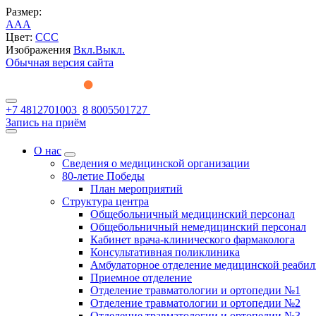
Размер:
A
A
A
Цвет:
C
C
C
Изображения
Вкл.
Выкл.
Обычная версия сайта
+7 4812701003
8 8005501727
Запись на приём
О нас
Сведения о медицинской организации
80-летие Победы
План мероприятий
Структура центра
Общебольничный медицинский персонал
Общебольничный немедицинский персонал
Кабинет врача-клинического фармаколога
Консультативная поликлиника
Амбулаторное отделение медицинской реаби
Приемное отделение
Отделение травматологии и ортопедии №1
Отделение травматологии и ортопедии №2
Отделение травматологии и ортопедии №3