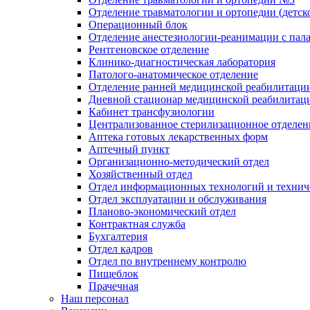
Отделение травматологии и ортопедии (детск
Операционный блок
Отделение анестезиологии-реанимации с пал
Рентгеновское отделение
Клинико-диагностическая лаборатория
Патолого-анатомическое отделение
Отделение ранней медицинской реабилитаци
Дневной стационар медицинской реабилитац
Кабинет трансфузиологии
Централизованное стерилизационное отделен
Аптека готовых лекарственных форм
Аптечный пункт
Организационно-методический отдел
Хозяйственный отдел
Отдел информационных технологий и технич
Отдел эксплуатации и обслуживания
Планово-экономический отдел
Контрактная служба
Бухгалтерия
Отдел кадров
Отдел по внутреннему контролю
Пищеблок
Прачечная
Наш персонал