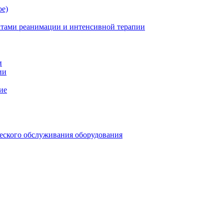
ое)
атами реанимации и интенсивной терапии
и
ии
ие
еского обслуживания оборудования