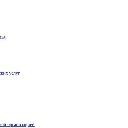
вья
ких услуг
ной организацией