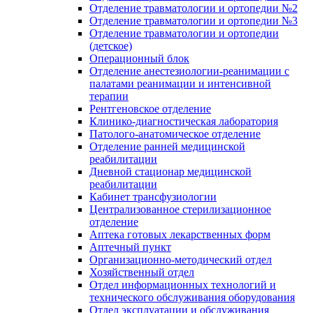
Отделение травматологии и ортопедии №2
Отделение травматологии и ортопедии №3
Отделение травматологии и ортопедии
(детское)
Операционный блок
Отделение анестезиологии-реанимации с
палатами реанимации и интенсивной
терапии
Рентгеновское отделение
Клинико-диагностическая лаборатория
Патолого-анатомическое отделение
Отделение ранней медицинской
реабилитации
Дневной стационар медицинской
реабилитации
Кабинет трансфузиологии
Централизованное стерилизационное
отделение
Аптека готовых лекарственных форм
Аптечный пункт
Организационно-методический отдел
Хозяйственный отдел
Отдел информационных технологий и
технического обслуживания оборудования
Отдел эксплуатации и обслуживания