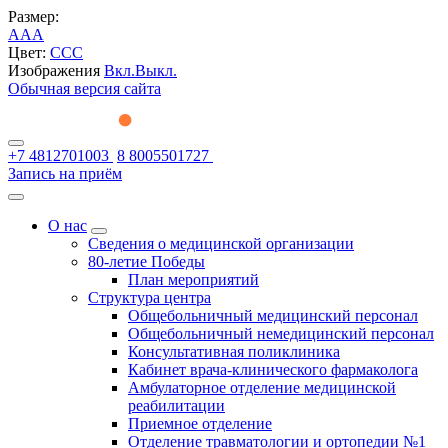
Размер:
A
A
A
Цвет:
C
C
C
Изображения
Вкл.
Выкл.
Обычная версия сайта
+7 4812701003
8 8005501727
Запись на приём
О нас
Сведения о медицинской организации
80-летие Победы
План мероприятий
Структура центра
Общебольничный медицинский персонал
Общебольничный немедицинский персонал
Консультативная поликлиника
Кабинет врача-клинического фармаколога
Амбулаторное отделение медицинской
реабилитации
Приемное отделение
Отделение травматологии и ортопедии №1