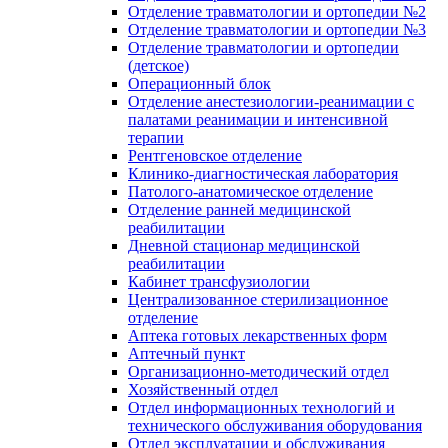
Отделение травматологии и ортопедии №2
Отделение травматологии и ортопедии №3
Отделение травматологии и ортопедии
(детское)
Операционный блок
Отделение анестезиологии-реанимации с
палатами реанимации и интенсивной
терапии
Рентгеновское отделение
Клинико-диагностическая лаборатория
Патолого-анатомическое отделение
Отделение ранней медицинской
реабилитации
Дневной стационар медицинской
реабилитации
Кабинет трансфузиологии
Централизованное стерилизационное
отделение
Аптека готовых лекарственных форм
Аптечный пункт
Организационно-методический отдел
Хозяйственный отдел
Отдел информационных технологий и
технического обслуживания оборудования
Отдел эксплуатации и обслуживания