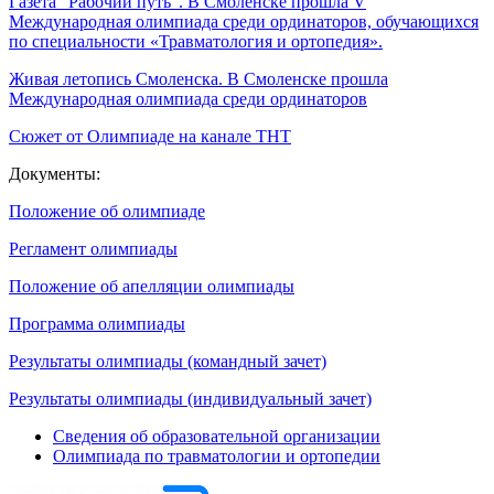
Газета "Рабочий путь". В Смоленске прошла V
Международная олимпиада среди ординаторов, обучающихся
по специальности «Травматология и ортопедия».
Живая летопись Смоленска. В Смоленске прошла
Международная олимпиада среди ординаторов
Сюжет от Олимпиаде на канале ТНТ
Документы:
Положение об олимпиаде
Регламент олимпиады
Положение об апелляции олимпиады
Программа олимпиады
Результаты олимпиады (командный зачет)
Результаты олимпиады (индивидуальный зачет)
Сведения об образовательной организации
Олимпиада по травматологии и ортопедии