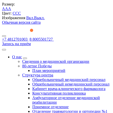
Размер:
A
A
A
Цвет:
C
C
C
Изображения
Вкл.
Выкл.
Обычная версия сайта
+7 4812701003
8 8005501727
Запись на приём
О нас
Сведения о медицинской организации
80-летие Победы
План мероприятий
Структура центра
Общебольничный медицинский персонал
Общебольничный немедицинский персонал
Кабинет врача-клинического фармаколога
Консультативная поликлиника
Амбулаторное отделение медицинской
реабилитации
Приемное отделение
Отделение травматологии и ортопедии №1