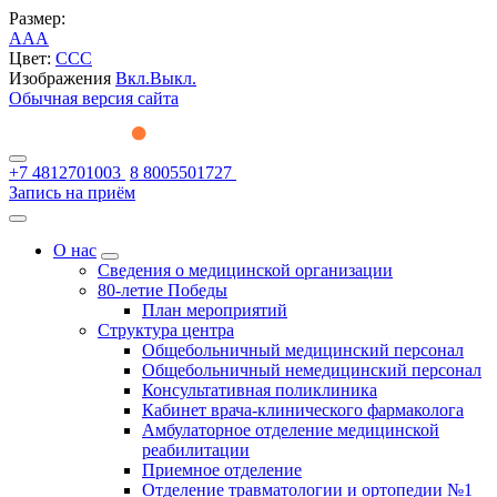
Размер:
A
A
A
Цвет:
C
C
C
Изображения
Вкл.
Выкл.
Обычная версия сайта
+7 4812701003
8 8005501727
Запись на приём
О нас
Сведения о медицинской организации
80-летие Победы
План мероприятий
Структура центра
Общебольничный медицинский персонал
Общебольничный немедицинский персонал
Консультативная поликлиника
Кабинет врача-клинического фармаколога
Амбулаторное отделение медицинской
реабилитации
Приемное отделение
Отделение травматологии и ортопедии №1