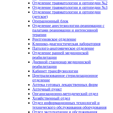
Отделение травматологии и ортопедии №2
Отделение травматологии и ортопедии №3
Отделение травматологии и ортопедии
(детское)
Операционный блок
Отделение анестезиологии-реанимации с
палатами реанимации и интенсивной
терапии
Рентгеновское отделение
Клинико-диагностическая лаборатория
Патолого-анатомическое отделение
Отделение ранней медицинской
реабилитации
Дневной стационар медицинской
реабилитации
Кабинет трансфузиологии
Централизованное стерилизационное
отделение
Аптека готовых лекарственных форм
Аптечный пункт
Организационно-методический отдел
Хозяйственный отдел
Отдел информационных технологий и
технического обслуживания оборудования
Отдел эксплуатации и обслуживания