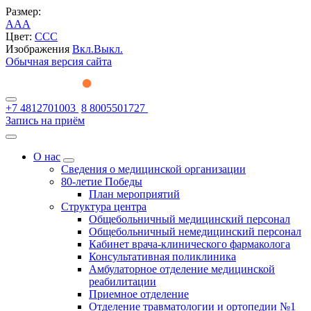
Размер:
A
A
A
Цвет:
C
C
C
Изображения
Вкл.
Выкл.
Обычная версия сайта
+7 4812701003
8 8005501727
Запись на приём
О нас
Сведения о медицинской организации
80-летие Победы
План мероприятий
Структура центра
Общебольничный медицинский персонал
Общебольничный немедицинский персонал
Кабинет врача-клинического фармаколога
Консультативная поликлиника
Амбулаторное отделение медицинской
реабилитации
Приемное отделение
Отделение травматологии и ортопедии №1