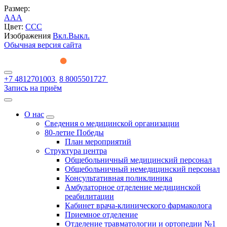
Размер:
A
A
A
Цвет:
C
C
C
Изображения
Вкл.
Выкл.
Обычная версия сайта
+7 4812701003
8 8005501727
Запись на приём
О нас
Сведения о медицинской организации
80-летие Победы
План мероприятий
Структура центра
Общебольничный медицинский персонал
Общебольничный немедицинский персонал
Консультативная поликлиника
Амбулаторное отделение медицинской
реабилитации
Кабинет врача-клинического фармаколога
Приемное отделение
Отделение травматологии и ортопедии №1