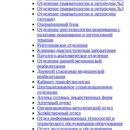
Отделение травматологии и ортопедии №2
Отделение травматологии и ортопедии №3
Отделение травматологии и ортопедии
(детское)
Операционный блок
Отделение анестезиологии-реанимации с
палатами реанимации и интенсивной
терапии
Рентгеновское отделение
Клинико-диагностическая лаборатория
Патолого-анатомическое отделение
Отделение ранней медицинской
реабилитации
Дневной стационар медицинской
реабилитации
Кабинет трансфузиологии
Централизованное стерилизационное
отделение
Аптека готовых лекарственных форм
Аптечный пункт
Организационно-методический отдел
Хозяйственный отдел
Отдел информационных технологий и
технического обслуживания оборудования
Отдел эксплуатации и обслуживания