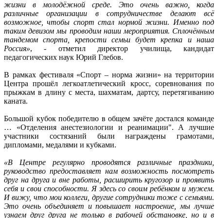
жизни в молодёжной среде. Это очень важно, когда
различные организации в сотрудничестве делают всё
возможное, чтобы спорт стал нормой жизни. Именно под
таким девизом мы проводим наши мероприятия. Сплочённым
тандемом спорта, крепости семьи будет крепка и наша
Россия»
, - отметил директор училища, кандидат
педагогических наук Юрий Глебов.
В рамках фестиваля «Спорт – норма жизни» на территории
Центра прошёл легкоатлетический кросс, соревнования по
прыжкам в длину с места, шахматам, дартсу, перетягиванию
каната.
Большой кубок победителю в общем зачёте достался команде
… «Отделения анестезиологии и реанимации". А лучшие
участники состязаний были награждены грамотами,
дипломами, медалями и кубками.
«В Центре регулярно проводятся различные праздники,
руководство предоставляет нам возможность посмотреть
друг на друга и вне работы, расширить кругозор и проявить
себя и свои способности. Я здесь со своим ребёнком и мужем.
И вижу, что мои коллеги, другие сотрудники тоже с семьями.
Это очень объединяет и повышает настроение, мы лучше
узнаем друг друга не только в рабочей обстановке, но и в