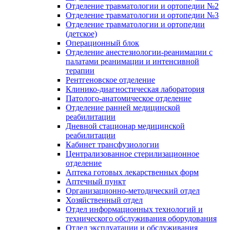
Отделение травматологии и ортопедии №2
Отделение травматологии и ортопедии №3
Отделение травматологии и ортопедии
(детское)
Операционный блок
Отделение анестезиологии-реанимации с
палатами реанимации и интенсивной
терапии
Рентгеновское отделение
Клинико-диагностическая лаборатория
Патолого-анатомическое отделение
Отделение ранней медицинской
реабилитации
Дневной стационар медицинской
реабилитации
Кабинет трансфузиологии
Централизованное стерилизационное
отделение
Аптека готовых лекарственных форм
Аптечный пункт
Организационно-методический отдел
Хозяйственный отдел
Отдел информационных технологий и
технического обслуживания оборудования
Отдел эксплуатации и обслуживания