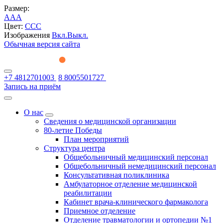
Размер:
A
A
A
Цвет:
C
C
C
Изображения
Вкл.
Выкл.
Обычная версия сайта
+7 4812701003
8 8005501727
Запись на приём
О нас
Сведения о медицинской организации
80-летие Победы
План мероприятий
Структура центра
Общебольничный медицинский персонал
Общебольничный немедицинский персонал
Консультативная поликлиника
Амбулаторное отделение медицинской
реабилитации
Кабинет врача-клинического фармаколога
Приемное отделение
Отделение травматологии и ортопедии №1