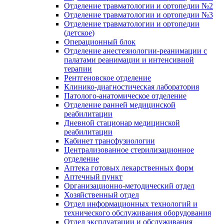
Отделение травматологии и ортопедии №2
Отделение травматологии и ортопедии №3
Отделение травматологии и ортопедии
(детское)
Операционный блок
Отделение анестезиологии-реанимации с
палатами реанимации и интенсивной
терапии
Рентгеновское отделение
Клинико-диагностическая лаборатория
Патолого-анатомическое отделение
Отделение ранней медицинской
реабилитации
Дневной стационар медицинской
реабилитации
Кабинет трансфузиологии
Централизованное стерилизационное
отделение
Аптека готовых лекарственных форм
Аптечный пункт
Организационно-методический отдел
Хозяйственный отдел
Отдел информационных технологий и
технического обслуживания оборудования
Отдел эксплуатации и обслуживания