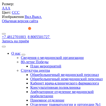
Размер:
A
A
A
Цвет:
C
C
C
Изображения
Вкл.
Выкл.
Обычная версия сайта
+7 4812701003
8 8005501727
Запись на приём
О нас
Сведения о медицинской организации
80-летие Победы
План мероприятий
Структура центра
Общебольничный медицинский персонал
Общебольничный немедицинский персонал
Кабинет врача-клинического фармаколога
Консультативная поликлиника
Амбулаторное отделение медицинской
реабилитации
Приемное отделение
Отделение травматологии и ортопедии №1