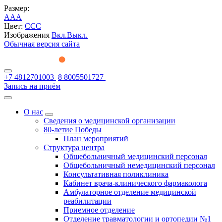
Размер:
A
A
A
Цвет:
C
C
C
Изображения
Вкл.
Выкл.
Обычная версия сайта
+7 4812701003
8 8005501727
Запись на приём
О нас
Сведения о медицинской организации
80-летие Победы
План мероприятий
Структура центра
Общебольничный медицинский персонал
Общебольничный немедицинский персонал
Консультативная поликлиника
Кабинет врача-клинического фармаколога
Амбулаторное отделение медицинской
реабилитации
Приемное отделение
Отделение травматологии и ортопедии №1