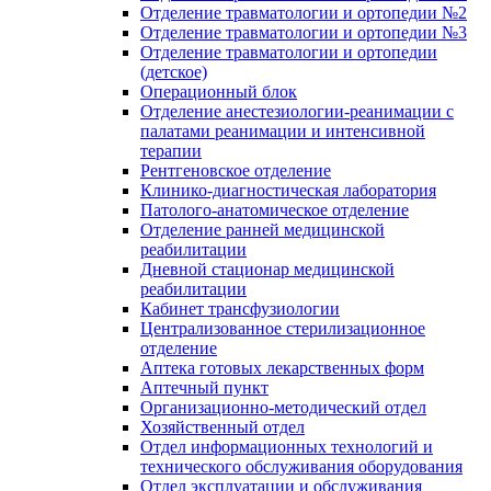
Отделение травматологии и ортопедии №2
Отделение травматологии и ортопедии №3
Отделение травматологии и ортопедии
(детское)
Операционный блок
Отделение анестезиологии-реанимации с
палатами реанимации и интенсивной
терапии
Рентгеновское отделение
Клинико-диагностическая лаборатория
Патолого-анатомическое отделение
Отделение ранней медицинской
реабилитации
Дневной стационар медицинской
реабилитации
Кабинет трансфузиологии
Централизованное стерилизационное
отделение
Аптека готовых лекарственных форм
Аптечный пункт
Организационно-методический отдел
Хозяйственный отдел
Отдел информационных технологий и
технического обслуживания оборудования
Отдел эксплуатации и обслуживания