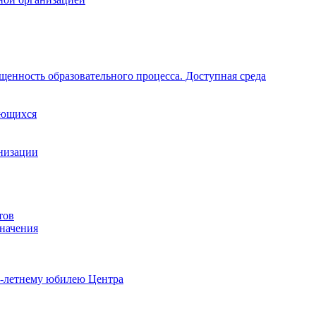
щенность образовательного процесса. Доступная среда
ающихся
анизации
тов
начения
0-летнему юбилею Центра