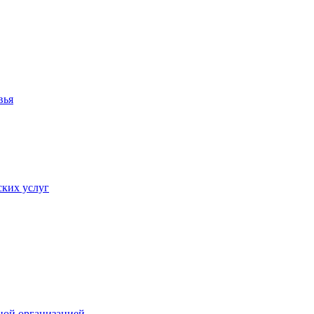
вья
ких услуг
ной организацией