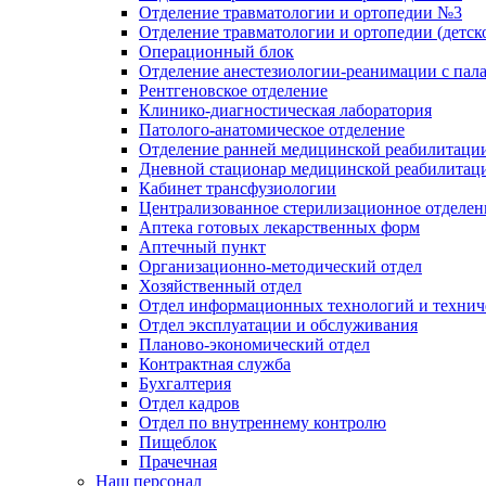
Отделение травматологии и ортопедии №3
Отделение травматологии и ортопедии (детск
Операционный блок
Отделение анестезиологии-реанимации с пал
Рентгеновское отделение
Клинико-диагностическая лаборатория
Патолого-анатомическое отделение
Отделение ранней медицинской реабилитаци
Дневной стационар медицинской реабилитац
Кабинет трансфузиологии
Централизованное стерилизационное отделен
Аптека готовых лекарственных форм
Аптечный пункт
Организационно-методический отдел
Хозяйственный отдел
Отдел информационных технологий и технич
Отдел эксплуатации и обслуживания
Планово-экономический отдел
Контрактная служба
Бухгалтерия
Отдел кадров
Отдел по внутреннему контролю
Пищеблок
Прачечная
Наш персонал