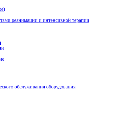
ое)
атами реанимации и интенсивной терапии
и
ии
ие
еского обслуживания оборудования