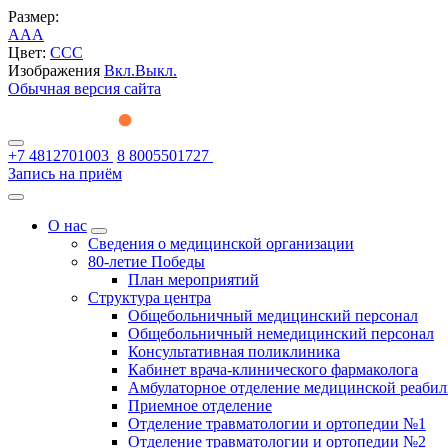
Размер:
A
A
A
Цвет:
C
C
C
Изображения
Вкл.
Выкл.
Обычная версия сайта
+7 4812701003
8 8005501727
Запись на приём
О нас
Сведения о медицинской организации
80-летие Победы
План мероприятий
Структура центра
Общебольничный медицинский персонал
Общебольничный немедицинский персонал
Консультативная поликлиника
Кабинет врача-клинического фармаколога
Амбулаторное отделение медицинской реаби
Приемное отделение
Отделение травматологии и ортопедии №1
Отделение травматологии и ортопедии №2