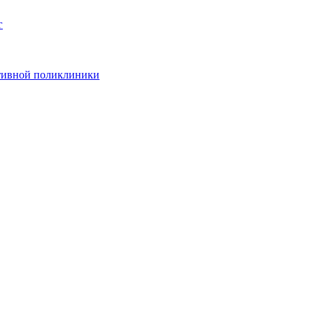
г
ативной поликлиники