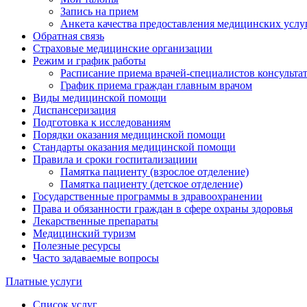
Запись на прием
Анкета качества предоставления медицинских услу
Обратная связь
Страховые медицинские организации
Режим и график работы
Расписание приема врачей-специалистов консульт
График приема граждан главным врачом
Виды медицинской помощи
Диспансеризация
Подготовка к исследованиям
Порядки оказания медицинской помощи
Стандарты оказания медицинской помощи
Правила и сроки госпитализациии
Памятка пациенту (взрослое отделение)
Памятка пациенту (детское отделение)
Государственные программы в здравоохранении
Права и обязанности граждан в сфере охраны здоровья
Лекарственные препараты
Медицинский туризм
Полезные ресурсы
Часто задаваемые вопросы
Платные услуги
Список услуг