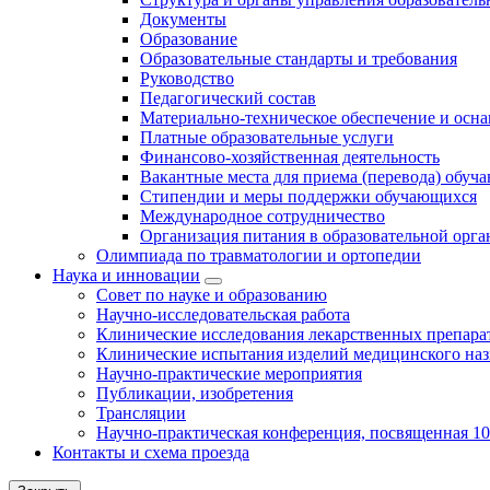
Документы
Образование
Образовательные стандарты и требования
Руководство
Педагогический состав
Материально-техническое обеспечение и осна
Платные образовательные услуги
Финансово-хозяйственная деятельность
Вакантные места для приема (перевода) обуч
Стипендии и меры поддержки обучающихся
Международное сотрудничество
Организация питания в образовательной орг
Олимпиада по травматологии и ортопедии
Наука и инновации
Совет по науке и образованию
Научно-исследовательская работа
Клинические исследования лекарственных препара
Клинические испытания изделий медицинского наз
Научно-практические мероприятия
Публикации, изобретения
Трансляции
Научно-практическая конференция, посвященная 1
Контакты и схема проезда