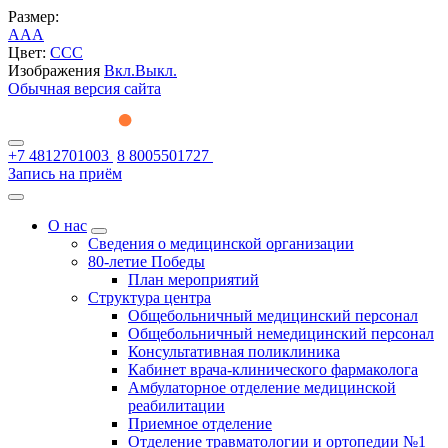
Размер:
A
A
A
Цвет:
C
C
C
Изображения
Вкл.
Выкл.
Обычная версия сайта
+7 4812701003
8 8005501727
Запись на приём
О нас
Сведения о медицинской организации
80-летие Победы
План мероприятий
Структура центра
Общебольничный медицинский персонал
Общебольничный немедицинский персонал
Консультативная поликлиника
Кабинет врача-клинического фармаколога
Амбулаторное отделение медицинской
реабилитации
Приемное отделение
Отделение травматологии и ортопедии №1