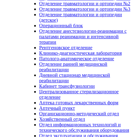
Отделение травматологии и ортопедии №2
Отделение травматологии и ортопедии №3
Отделение травматологии и ортопедии
(детское)
Операционный блок
Отделение анестезиологии-реанимации с
палатами реанимации и интенсивной
терапии
Рентгеновское отделение
Клинико-диагностическая лаборатория
Патолого-анатомическое отделение
Отделение ранней медицинской
реабилитации
Дневной стационар медицинской
реабилитации
Кабинет трансфузиологии
Централизованное стерилизационное
отделение
Аптека готовых лекарственных форм
Аптечный пункт
Организационно-методический отдел
Хозяйственный отдел
Отдел информационных технологий и
технического обслуживания оборудования
Отдел эксплуатации и обслуживания