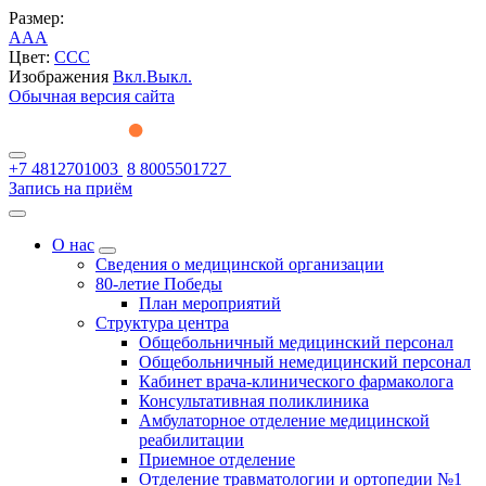
Размер:
A
A
A
Цвет:
C
C
C
Изображения
Вкл.
Выкл.
Обычная версия сайта
+7 4812701003
8 8005501727
Запись на приём
О нас
Сведения о медицинской организации
80-летие Победы
План мероприятий
Структура центра
Общебольничный медицинский персонал
Общебольничный немедицинский персонал
Кабинет врача-клинического фармаколога
Консультативная поликлиника
Амбулаторное отделение медицинской
реабилитации
Приемное отделение
Отделение травматологии и ортопедии №1