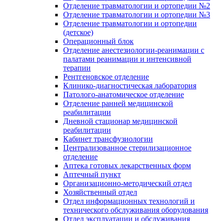
Отделение травматологии и ортопедии №2
Отделение травматологии и ортопедии №3
Отделение травматологии и ортопедии
(детское)
Операционный блок
Отделение анестезиологии-реанимации с
палатами реанимации и интенсивной
терапии
Рентгеновское отделение
Клинико-диагностическая лаборатория
Патолого-анатомическое отделение
Отделение ранней медицинской
реабилитации
Дневной стационар медицинской
реабилитации
Кабинет трансфузиологии
Централизованное стерилизационное
отделение
Аптека готовых лекарственных форм
Аптечный пункт
Организационно-методический отдел
Хозяйственный отдел
Отдел информационных технологий и
технического обслуживания оборудования
Отдел эксплуатации и обслуживания