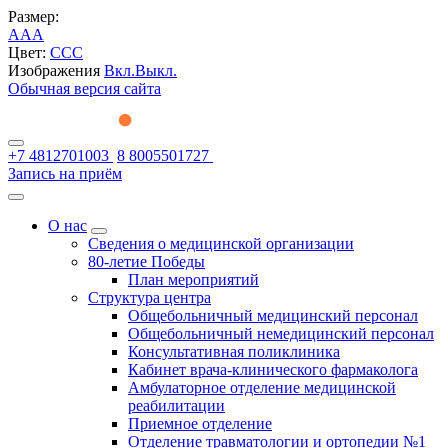
Размер:
A
A
A
Цвет:
C
C
C
Изображения
Вкл.
Выкл.
Обычная версия сайта
+7 4812701003
8 8005501727
Запись на приём
О нас
Сведения о медицинской организации
80-летие Победы
План мероприятий
Структура центра
Общебольничный медицинский персонал
Общебольничный немедицинский персонал
Консультативная поликлиника
Кабинет врача-клинического фармаколога
Амбулаторное отделение медицинской
реабилитации
Приемное отделение
Отделение травматологии и ортопедии №1