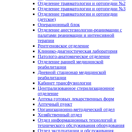
Отделение травматологии и ортопедии №2
Отделение травматологии и ортопедии №3
Отделение травматологии и ортопедии
(детское)
Операционный блок
Отделение анестезиологии-реанимации с
палатами реанимации и интенсивной
терапии
Рентгеновское отделение
Клинико-диагностическая лаборатория
Патолого-анатомическое отделение
Отделение ранней медицинской
реабилитации
Дневной стационар медицинской
реабилитации
Кабинет трансфузиологии
Централизованное стерилизационное
отделение
Аптека готовых лекарственных форм
Аптечный пункт
Организационно-методический отдел
Хозяйственный отдел
Отдел информационных технологий и
технического обслуживания оборудования
Отдел эксплуатации и обслуживания