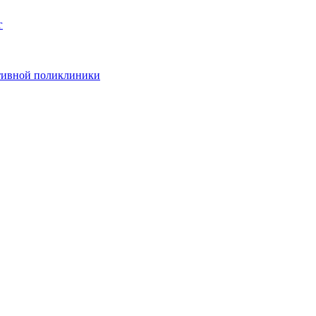
г
ативной поликлиники