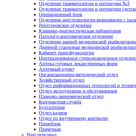
Отделение травматологии и ортопедии №3
Отделение травматологии и ортопедии (детск
Операционный блок
Отделение анестезиологии-реанимации с пал
Рентгеновское отделение
Клинико-диагностическая лаборатория
Патолого-анатомическое отделение
Отделение ранней медицинской реабилитаци
Дневной стационар медицинской реабилитац
Кабинет трансфузиологии
Централизованное стерилизационное отделен
Аптека готовых лекарственных форм
Аптечный пункт
Организационно-методический отдел
Хозяйственный отдел
Отдел информационных технологий и технич
Отдел эксплуатации и обслуживания
Планово-экономический отдел
Контрактная служба
Бухгалтерия
Отдел кадров
Отдел по внутреннему контролю
Пищеблок
Прачечная
Наш персонал