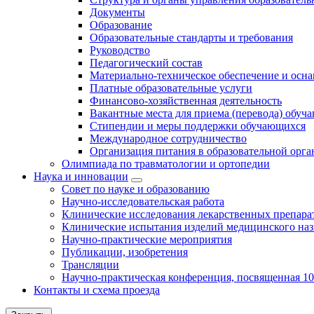
Документы
Образование
Образовательные стандарты и требования
Руководство
Педагогический состав
Материально-техническое обеспечение и осна
Платные образовательные услуги
Финансово-хозяйственная деятельность
Вакантные места для приема (перевода) обуч
Стипендии и меры поддержки обучающихся
Международное сотрудничество
Организация питания в образовательной орг
Олимпиада по травматологии и ортопедии
Наука и инновации
Совет по науке и образованию
Научно-исследовательская работа
Клинические исследования лекарственных препара
Клинические испытания изделий медицинского наз
Научно-практические мероприятия
Публикации, изобретения
Трансляции
Научно-практическая конференция, посвященная 1
Контакты и схема проезда