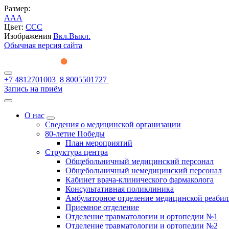
Размер:
A
A
A
Цвет:
C
C
C
Изображения
Вкл.
Выкл.
Обычная версия сайта
+7 4812701003
8 8005501727
Запись на приём
О нас
Сведения о медицинской организации
80-летие Победы
План мероприятий
Структура центра
Общебольничный медицинский персонал
Общебольничный немедицинский персонал
Кабинет врача-клинического фармаколога
Консультативная поликлиника
Амбулаторное отделение медицинской реаби
Приемное отделение
Отделение травматологии и ортопедии №1
Отделение травматологии и ортопедии №2