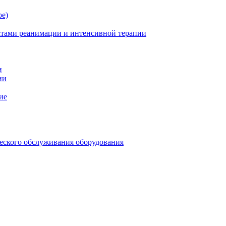
ое)
атами реанимации и интенсивной терапии
и
ии
ие
еского обслуживания оборудования