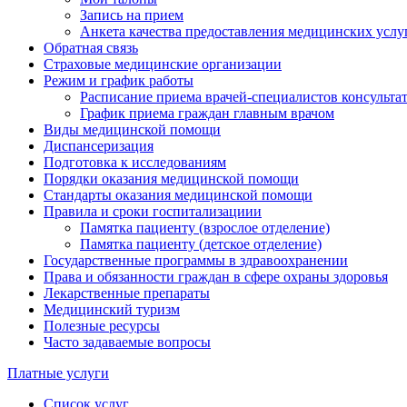
Запись на прием
Анкета качества предоставления медицинских услу
Обратная связь
Страховые медицинские организации
Режим и график работы
Расписание приема врачей-специалистов консульт
График приема граждан главным врачом
Виды медицинской помощи
Диспансеризация
Подготовка к исследованиям
Порядки оказания медицинской помощи
Стандарты оказания медицинской помощи
Правила и сроки госпитализациии
Памятка пациенту (взрослое отделение)
Памятка пациенту (детское отделение)
Государственные программы в здравоохранении
Права и обязанности граждан в сфере охраны здоровья
Лекарственные препараты
Медицинский туризм
Полезные ресурсы
Часто задаваемые вопросы
Платные услуги
Список услуг