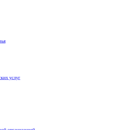
вья
ких услуг
ной организацией