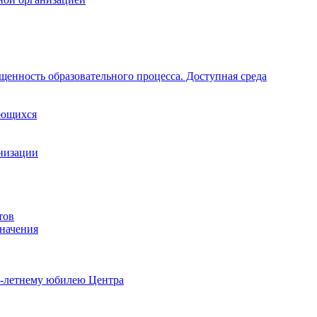
щенность образовательного процесса. Доступная среда
ающихся
анизации
тов
начения
0-летнему юбилею Центра