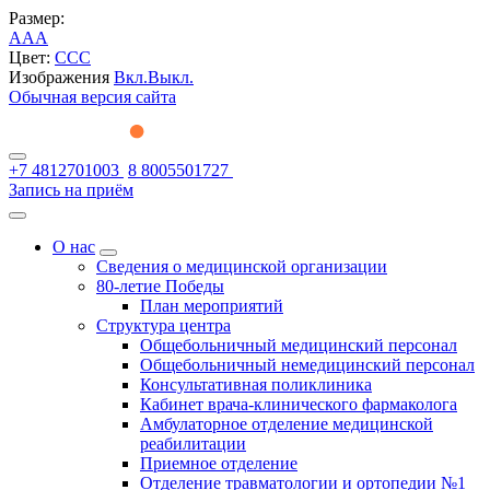
Размер:
A
A
A
Цвет:
C
C
C
Изображения
Вкл.
Выкл.
Обычная версия сайта
+7 4812701003
8 8005501727
Запись на приём
О нас
Сведения о медицинской организации
80-летие Победы
План мероприятий
Структура центра
Общебольничный медицинский персонал
Общебольничный немедицинский персонал
Консультативная поликлиника
Кабинет врача-клинического фармаколога
Амбулаторное отделение медицинской
реабилитации
Приемное отделение
Отделение травматологии и ортопедии №1