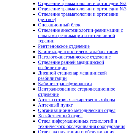
Отделение травматологии и ортопедии №2
Отделение травматологии и ортопедии №3
Отделение травматологии и ортопедии
(детское)
Операционный блок
Отделение анестезиологии-реанимации с
палатами реанимации и интенсивной
терапии
Рентгеновское отделение
Клинико-диагностическая лаборатория
Патолого-анатомическое отделение
Отделение ранней медицинской
реабилитации
Дневной стационар медицинской
реабилитации
Кабинет трансфузиологии
Централизованное стерилизационное
отделение
Аптека готовых лекарственных форм
Аптечный пункт
Организационно-методический отдел
Хозяйственный отдел
Отдел информационных технологий и
технического обслуживания оборудования
Отдел эксплуатации и обслуживания