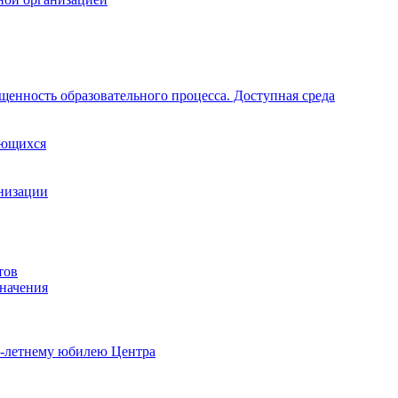
щенность образовательного процесса. Доступная среда
ающихся
анизации
тов
начения
0-летнему юбилею Центра