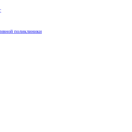
г
ативной поликлиники