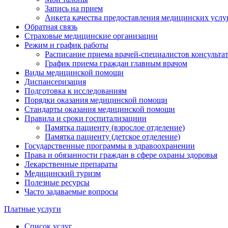
Запись на прием
Анкета качества предоставления медицинских услу
Обратная связь
Страховые медицинские организации
Режим и график работы
Расписание приема врачей-специалистов консульт
График приема граждан главным врачом
Виды медицинской помощи
Диспансеризация
Подготовка к исследованиям
Порядки оказания медицинской помощи
Стандарты оказания медицинской помощи
Правила и сроки госпитализациии
Памятка пациенту (взрослое отделение)
Памятка пациенту (детское отделение)
Государственные программы в здравоохранении
Права и обязанности граждан в сфере охраны здоровья
Лекарственные препараты
Медицинский туризм
Полезные ресурсы
Часто задаваемые вопросы
Платные услуги
Список услуг