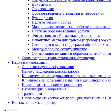
Документы
Образование
Образовательные стандарты и требования
Руководство
Педагогический состав
Материально-техническое обеспечение и осна
Платные образовательные услуги
Финансово-хозяйственная деятельность
Вакантные места для приема (перевода) обуч
Стипендии и меры поддержки обучающихся
Международное сотрудничество
Организация питания в образовательной орг
Олимпиада по травматологии и ортопедии
Наука и инновации
Совет по науке и образованию
Научно-исследовательская работа
Клинические исследования лекарственных препара
Клинические испытания изделий медицинского наз
Научно-практические мероприятия
Публикации, изобретения
Трансляции
Научно-практическая конференция, посвященная 1
Контакты и схема проезда