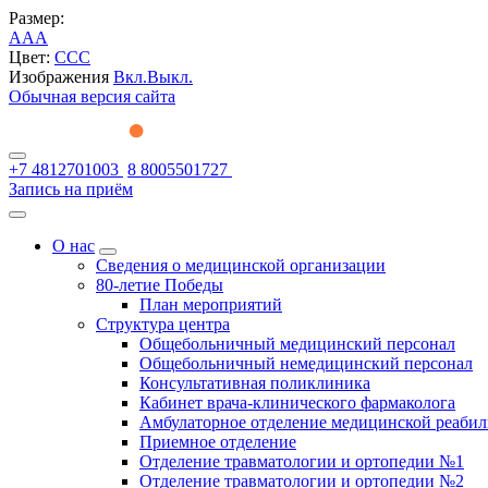
Размер:
A
A
A
Цвет:
C
C
C
Изображения
Вкл.
Выкл.
Обычная версия сайта
+7 4812701003
8 8005501727
Запись на приём
О нас
Сведения о медицинской организации
80-летие Победы
План мероприятий
Структура центра
Общебольничный медицинский персонал
Общебольничный немедицинский персонал
Консультативная поликлиника
Кабинет врача-клинического фармаколога
Амбулаторное отделение медицинской реаби
Приемное отделение
Отделение травматологии и ортопедии №1
Отделение травматологии и ортопедии №2