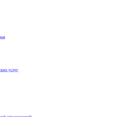
вья
ких услуг
ной организацией