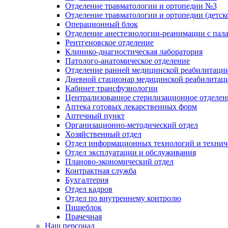
Отделение травматологии и ортопедии №3
Отделение травматологии и ортопедии (детск
Операционный блок
Отделение анестезиологии-реанимации с пал
Рентгеновское отделение
Клинико-диагностическая лаборатория
Патолого-анатомическое отделение
Отделение ранней медицинской реабилитаци
Дневной стационар медицинской реабилитац
Кабинет трансфузиологии
Централизованное стерилизационное отделен
Аптека готовых лекарственных форм
Аптечный пункт
Организационно-методический отдел
Хозяйственный отдел
Отдел информационных технологий и технич
Отдел эксплуатации и обслуживания
Планово-экономический отдел
Контрактная служба
Бухгалтерия
Отдел кадров
Отдел по внутреннему контролю
Пищеблок
Прачечная
Наш персонал