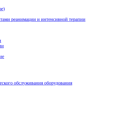
ое)
атами реанимации и интенсивной терапии
и
ии
ие
еского обслуживания оборудования