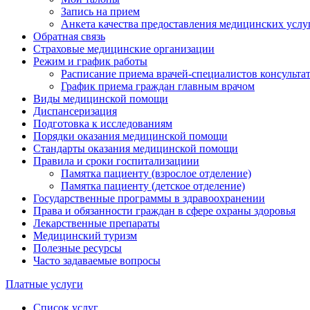
Запись на прием
Анкета качества предоставления медицинских услу
Обратная связь
Страховые медицинские организации
Режим и график работы
Расписание приема врачей-специалистов консульт
График приема граждан главным врачом
Виды медицинской помощи
Диспансеризация
Подготовка к исследованиям
Порядки оказания медицинской помощи
Стандарты оказания медицинской помощи
Правила и сроки госпитализациии
Памятка пациенту (взрослое отделение)
Памятка пациенту (детское отделение)
Государственные программы в здравоохранении
Права и обязанности граждан в сфере охраны здоровья
Лекарственные препараты
Медицинский туризм
Полезные ресурсы
Часто задаваемые вопросы
Платные услуги
Список услуг