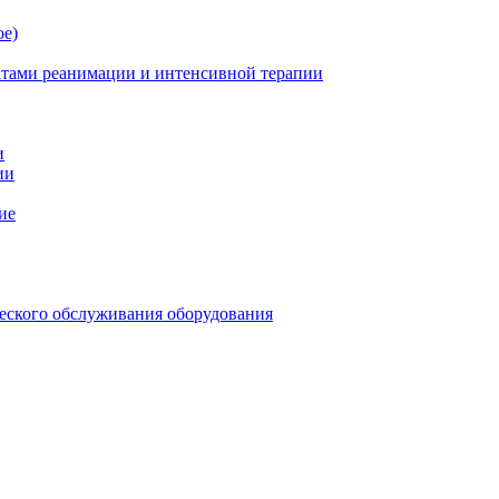
ое)
атами реанимации и интенсивной терапии
и
ии
ие
еского обслуживания оборудования