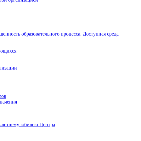
щенность образовательного процесса. Доступная среда
ающихся
анизации
тов
начения
0-летнему юбилею Центра