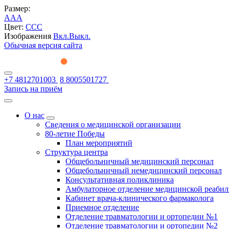
Размер:
A
A
A
Цвет:
C
C
C
Изображения
Вкл.
Выкл.
Обычная версия сайта
+7 4812701003
8 8005501727
Запись на приём
О нас
Сведения о медицинской организации
80-летие Победы
План мероприятий
Структура центра
Общебольничный медицинский персонал
Общебольничный немедицинский персонал
Консультативная поликлиника
Амбулаторное отделение медицинской реаби
Кабинет врача-клинического фармаколога
Приемное отделение
Отделение травматологии и ортопедии №1
Отделение травматологии и ортопедии №2