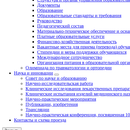
Документы
Образование
Образовательные стандарты и требования
Руководство
Педагогический состав
Материально-техническое обеспечение и осна
Платные образовательные услуги
Финансово-хозяйственная деятельность
Вакантные места для приема (перевода) обуч
Стипендии и меры поддержки обучающихся
Международное сотрудничество
Организация питания в образовательной орг
Олимпиада по травматологии и ортопедии
Наука и инновации
Совет по науке и образованию
Научно-исследовательская работа
Клинические исследования лекарственных препара
Клинические испытания изделий медицинского наз
Научно-практические мероприятия
Публикации, изобретения
Трансляции
Научно-практическая конференция, посвященная 1
Контакты и схема проезда