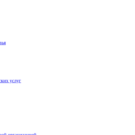
вья
ких услуг
ной организацией