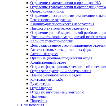
Отделение травматологии и ортопедии №3
Отделение травматологии и ортопедии (детск
Операционный блок
Отделение анестезиологии-реанимации с пал
Рентгеновское отделение
Клинико-диагностическая лаборатория
Патолого-анатомическое отделение
Отделение ранней медицинской реабилитаци
Дневной стационар медицинской реабилитац
Кабинет трансфузиологии
Централизованное стерилизационное отделен
Аптека готовых лекарственных форм
Аптечный пункт
Организационно-методический отдел
Хозяйственный отдел
Отдел информационных технологий и технич
Отдел эксплуатации и обслуживания
Планово-экономический отдел
Контрактная служба
Бухгалтерия
Отдел кадров
Отдел по внутреннему контролю
Прачечная
Пищеблок
Наш персонал