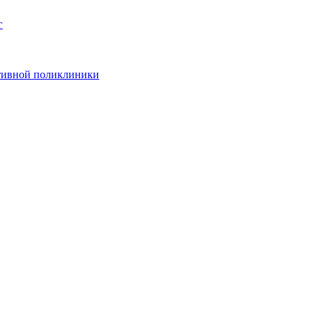
г
ативной поликлиники