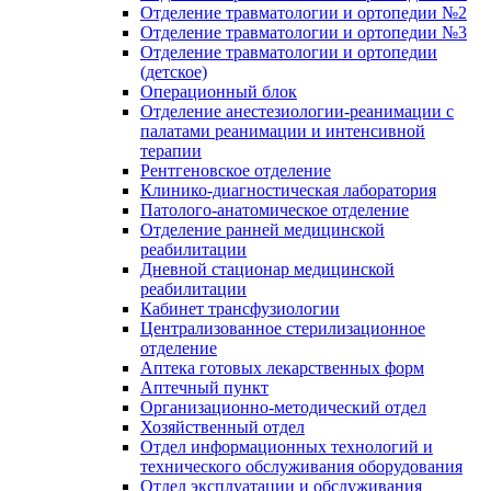
Отделение травматологии и ортопедии №2
Отделение травматологии и ортопедии №3
Отделение травматологии и ортопедии
(детское)
Операционный блок
Отделение анестезиологии-реанимации с
палатами реанимации и интенсивной
терапии
Рентгеновское отделение
Клинико-диагностическая лаборатория
Патолого-анатомическое отделение
Отделение ранней медицинской
реабилитации
Дневной стационар медицинской
реабилитации
Кабинет трансфузиологии
Централизованное стерилизационное
отделение
Аптека готовых лекарственных форм
Аптечный пункт
Организационно-методический отдел
Хозяйственный отдел
Отдел информационных технологий и
технического обслуживания оборудования
Отдел эксплуатации и обслуживания