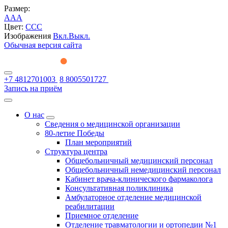
Размер:
A
A
A
Цвет:
C
C
C
Изображения
Вкл.
Выкл.
Обычная версия сайта
+7 4812701003
8 8005501727
Запись на приём
О нас
Сведения о медицинской организации
80-летие Победы
План мероприятий
Структура центра
Общебольничный медицинский персонал
Общебольничный немедицинский персонал
Кабинет врача-клинического фармаколога
Консультативная поликлиника
Амбулаторное отделение медицинской
реабилитации
Приемное отделение
Отделение травматологии и ортопедии №1