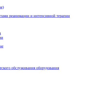
ое)
атами реанимации и интенсивной терапии
и
ии
ие
еского обслуживания оборудования