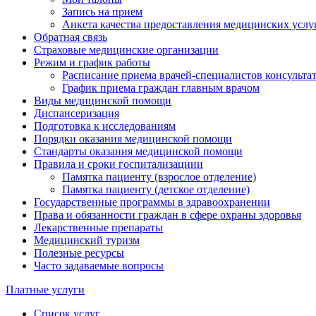
Запись на прием
Анкета качества предоставления медицинских услу
Обратная связь
Страховые медицинские организации
Режим и график работы
Расписание приема врачей-специалистов консульт
График приема граждан главным врачом
Виды медицинской помощи
Диспансеризация
Подготовка к исследованиям
Порядки оказания медицинской помощи
Стандарты оказания медицинской помощи
Правила и сроки госпитализациии
Памятка пациенту (взрослое отделение)
Памятка пациенту (детское отделение)
Государственные программы в здравоохранении
Права и обязанности граждан в сфере охраны здоровья
Лекарственные препараты
Медицинский туризм
Полезные ресурсы
Часто задаваемые вопросы
Платные услуги
Список услуг