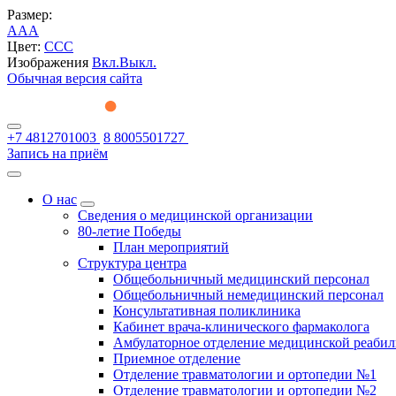
Размер:
A
A
A
Цвет:
C
C
C
Изображения
Вкл.
Выкл.
Обычная версия сайта
+7 4812701003
8 8005501727
Запись на приём
О нас
Сведения о медицинской организации
80-летие Победы
План мероприятий
Структура центра
Общебольничный медицинский персонал
Общебольничный немедицинский персонал
Консультативная поликлиника
Кабинет врача-клинического фармаколога
Амбулаторное отделение медицинской реаби
Приемное отделение
Отделение травматологии и ортопедии №1
Отделение травматологии и ортопедии №2