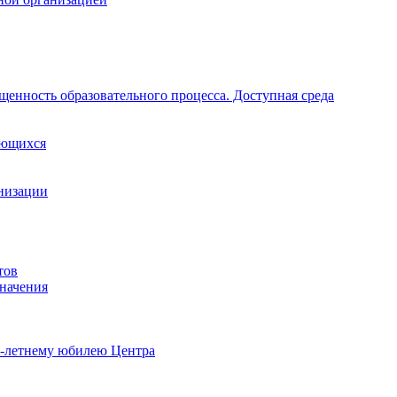
щенность образовательного процесса. Доступная среда
ающихся
анизации
тов
начения
0-летнему юбилею Центра