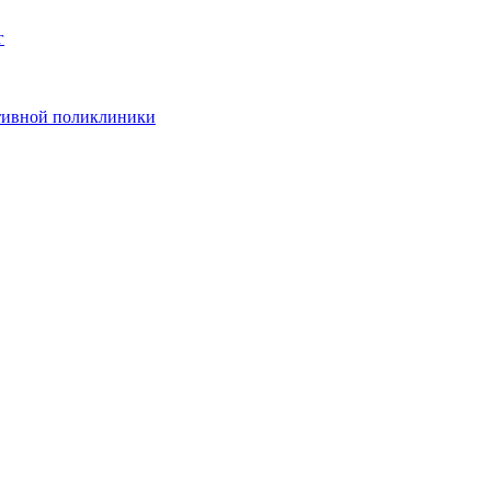
г
ативной поликлиники