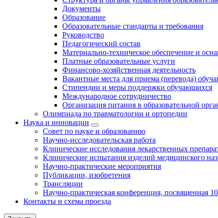
Документы
Образование
Образовательные стандарты и требования
Руководство
Педагогический состав
Материально-техническое обеспечение и осна
Платные образовательные услуги
Финансово-хозяйственная деятельность
Вакантные места для приема (перевода) обуч
Стипендии и меры поддержки обучающихся
Международное сотрудничество
Организация питания в образовательной орг
Олимпиада по травматологии и ортопедии
Наука и инновации
Совет по науке и образованию
Научно-исследовательская работа
Клинические исследования лекарственных препара
Клинические испытания изделий медицинского наз
Научно-практические мероприятия
Публикации, изобретения
Трансляции
Научно-практическая конференция, посвященная 1
Контакты и схема проезда