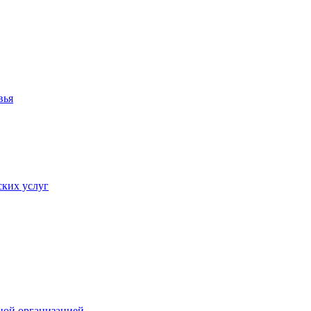
вья
ких услуг
ной организацией