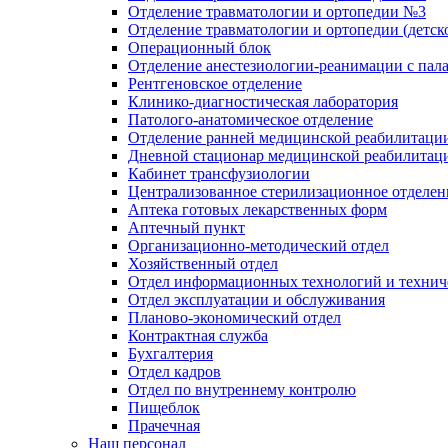
Отделение травматологии и ортопедии №3
Отделение травматологии и ортопедии (детск
Операционный блок
Отделение анестезиологии-реанимации с пал
Рентгеновское отделение
Клинико-диагностическая лаборатория
Патолого-анатомическое отделение
Отделение ранней медицинской реабилитаци
Дневной стационар медицинской реабилитац
Кабинет трансфузиологии
Централизованное стерилизационное отделен
Аптека готовых лекарственных форм
Аптечный пункт
Организационно-методический отдел
Хозяйственный отдел
Отдел информационных технологий и технич
Отдел эксплуатации и обслуживания
Планово-экономический отдел
Контрактная служба
Бухгалтерия
Отдел кадров
Отдел по внутреннему контролю
Пищеблок
Прачечная
Наш персонал