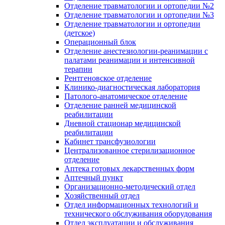
Отделение травматологии и ортопедии №2
Отделение травматологии и ортопедии №3
Отделение травматологии и ортопедии
(детское)
Операционный блок
Отделение анестезиологии-реанимации с
палатами реанимации и интенсивной
терапии
Рентгеновское отделение
Клинико-диагностическая лаборатория
Патолого-анатомическое отделение
Отделение ранней медицинской
реабилитации
Дневной стационар медицинской
реабилитации
Кабинет трансфузиологии
Централизованное стерилизационное
отделение
Аптека готовых лекарственных форм
Аптечный пункт
Организационно-методический отдел
Хозяйственный отдел
Отдел информационных технологий и
технического обслуживания оборудования
Отдел эксплуатации и обслуживания