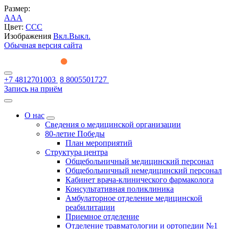
Размер:
A
A
A
Цвет:
C
C
C
Изображения
Вкл.
Выкл.
Обычная версия сайта
+7 4812701003
8 8005501727
Запись на приём
О нас
Сведения о медицинской организации
80-летие Победы
План мероприятий
Структура центра
Общебольничный медицинский персонал
Общебольничный немедицинский персонал
Кабинет врача-клинического фармаколога
Консультативная поликлиника
Амбулаторное отделение медицинской
реабилитации
Приемное отделение
Отделение травматологии и ортопедии №1