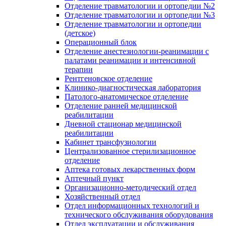
Отделение травматологии и ортопедии №2
Отделение травматологии и ортопедии №3
Отделение травматологии и ортопедии
(детское)
Операционный блок
Отделение анестезиологии-реанимации с
палатами реанимации и интенсивной
терапии
Рентгеновское отделение
Клинико-диагностическая лаборатория
Патолого-анатомическое отделение
Отделение ранней медицинской
реабилитации
Дневной стационар медицинской
реабилитации
Кабинет трансфузиологии
Централизованное стерилизационное
отделение
Аптека готовых лекарственных форм
Аптечный пункт
Организационно-методический отдел
Хозяйственный отдел
Отдел информационных технологий и
технического обслуживания оборудования
Отдел эксплуатации и обслуживания