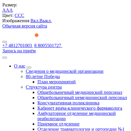
Размер:
A
A
A
Цвет:
C
C
C
Изображения
Вкл.
Выкл.
Обычная версия сайта
+7 4812701003
8 8005501727
Запись на приём
О нас
Сведения о медицинской организации
80-летие Победы
План мероприятий
Структура центра
Общебольничный медицинский персонал
Общебольничный немедицинский персонал
Консультативная поликлиника
Кабинет врача-клинического фармаколога
Амбулаторное отделение медицинской
реабилитации
Приемное отделение
Отделение травматологии и ортопедии №1