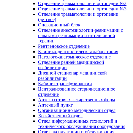
Отделение травматологии и ортопедии №2
Отделение травматологии и ортопедии №3
Отделение травматологии и ортопедии
(детское)
Операционный блок
Отделение анестезиологии-реанимации с
палатами реанимации и интенсивной
терапии
Рентгеновское отделение
Клинико-диагностическая лаборатория
Патолого-анатомическое отделение
Отделение ранней медицинской
реабилитации
Дневной стационар медицинской
реабилитации
Кабинет трансфузиологии
Централизованное стерилизационное
отделение
Аптека готовых лекарственных форм
Аптечный пункт
Организационно-методический отдел
Хозяйственный отдел
Отдел информационных технологий и
технического обслуживания оборудования
Отдел эксплуатации и обслуживания