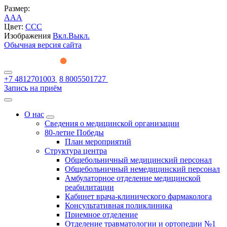
Размер:
A
A
A
Цвет:
C
C
C
Изображения
Вкл.
Выкл.
Обычная версия сайта
+7 4812701003
8 8005501727
Запись на приём
О нас
Сведения о медицинской организации
80-летие Победы
План мероприятий
Структура центра
Общебольничный медицинский персонал
Общебольничный немедицинский персонал
Амбулаторное отделение медицинской
реабилитации
Кабинет врача-клинического фармаколога
Консультативная поликлиника
Приемное отделение
Отделение травматологии и ортопедии №1