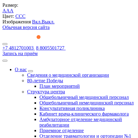
Размер:
A
A
A
Цвет:
C
C
C
Изображения
Вкл.
Выкл.
Обычная версия сайта
+7 4812701003
8 8005501727
Запись на приём
О нас
Сведения о медицинской организации
80-летие Победы
План мероприятий
Структура центра
Общебольничный медицинский персонал
Общебольничный немедицинский персонал
Консультативная поликлиника
Кабинет врача-клинического фармаколога
Амбулаторное отделение медицинской
реабилитации
Приемное отделение
Отделение травматологии и ортопедии №1