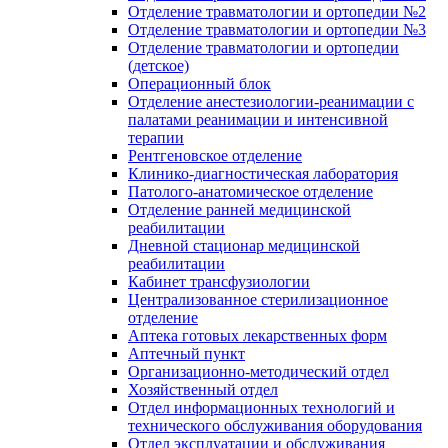
Отделение травматологии и ортопедии №2
Отделение травматологии и ортопедии №3
Отделение травматологии и ортопедии
(детское)
Операционный блок
Отделение анестезиологии-реанимации с
палатами реанимации и интенсивной
терапии
Рентгеновское отделение
Клинико-диагностическая лаборатория
Патолого-анатомическое отделение
Отделение ранней медицинской
реабилитации
Дневной стационар медицинской
реабилитации
Кабинет трансфузиологии
Централизованное стерилизационное
отделение
Аптека готовых лекарственных форм
Аптечный пункт
Организационно-методический отдел
Хозяйственный отдел
Отдел информационных технологий и
технического обслуживания оборудования
Отдел эксплуатации и обслуживания