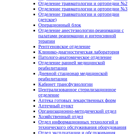
Отделение травматологии и ортопедии №2
Отделение травматологии и ортопедии №3
Отделение травматологии и ортопедии
(детское)
Операционный блок
Отделение анестезиологии-реанимации с
палатами реанимации и интенсивной
терапии
Рентгеновское отделение
Клинико-диагностическая лаборатория
Патолого-анатомическое отделение
Отделение ранней медицинской
реабилитации
Дневной стационар медицинской
реабилитации
Кабинет трансфузиологии
Централизованное стерилизационное
отделение
Аптека готовых лекарственных форм
Аптечный пункт
Организационно-методический отдел
Хозяйственный отдел
Отдел информационных технологий и
технического обслуживания оборудования
Отдел эксплуатации и обслуживания