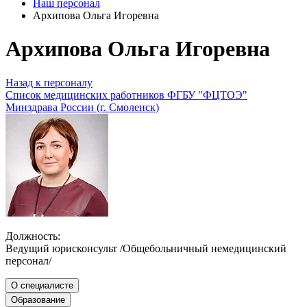
Наш персонал
Архипова Ольга Игоревна
Архипова Ольга Игоревна
Назад к персоналу
Список медицинских работников ФГБУ "ФЦТОЭ"
Минздрава России (г. Смоленск)
Должность:
Ведущий юрисконсульт /Общебольничный немедицинский
персонал/
О специалисте
Образование