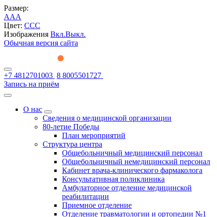
Размер:
A
A
A
Цвет:
C
C
C
Изображения
Вкл.
Выкл.
Обычная версия сайта
+7 4812701003
8 8005501727
Запись на приём
О нас
Сведения о медицинской организации
80-летие Победы
План мероприятий
Структура центра
Общебольничный медицинский персонал
Общебольничный немедицинский персонал
Кабинет врача-клинического фармаколога
Консультативная поликлиника
Амбулаторное отделение медицинской
реабилитации
Приемное отделение
Отделение травматологии и ортопедии №1