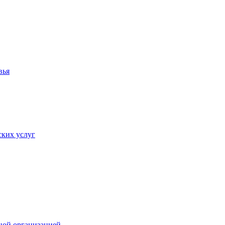
вья
ких услуг
ной организацией