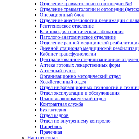
Отделение травматологии и ортопедии №3
Отделение травматологии и ортопедии (детск
Операционный блок
Отделение анестезиологии-реанимации с пал
Рентгеновское отделение
Клинико-диагностическая лаборатория
Патолого-анатомическое отделение
Отделение ранней медицинской реабилитаци
Дневной стационар медицинской реабилитац
Кабинет трансфузиологии
Централизованное стерилизационное отделен
Аптека готовых лекарственных форм
Аптечный пункт
Организационно-методический отдел
Хозяйственный отдел
Отдел информационных технологий и технич
Отдел эксплуатации и обслуживания
Планово-экономический отдел
Контрактная служба
Бухгалтерия
Отдел кадров
Отдел по внутреннему контролю
Пищеблок
Прачечная
Наш персонал