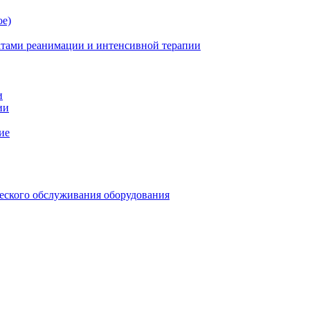
ое)
атами реанимации и интенсивной терапии
и
ии
ие
еского обслуживания оборудования