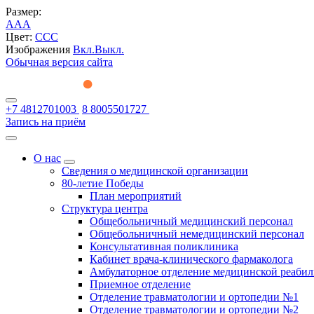
Размер:
A
A
A
Цвет:
C
C
C
Изображения
Вкл.
Выкл.
Обычная версия сайта
+7 4812701003
8 8005501727
Запись на приём
О нас
Сведения о медицинской организации
80-летие Победы
План мероприятий
Структура центра
Общебольничный медицинский персонал
Общебольничный немедицинский персонал
Консультативная поликлиника
Кабинет врача-клинического фармаколога
Амбулаторное отделение медицинской реаби
Приемное отделение
Отделение травматологии и ортопедии №1
Отделение травматологии и ортопедии №2