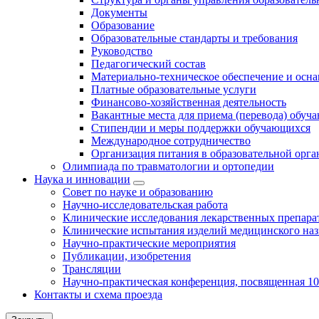
Документы
Образование
Образовательные стандарты и требования
Руководство
Педагогический состав
Материально-техническое обеспечение и осна
Платные образовательные услуги
Финансово-хозяйственная деятельность
Вакантные места для приема (перевода) обуч
Стипендии и меры поддержки обучающихся
Международное сотрудничество
Организация питания в образовательной орг
Олимпиада по травматологии и ортопедии
Наука и инновации
Совет по науке и образованию
Научно-исследовательская работа
Клинические исследования лекарственных препара
Клинические испытания изделий медицинского наз
Научно-практические мероприятия
Публикации, изобретения
Трансляции
Научно-практическая конференция, посвященная 1
Контакты и схема проезда