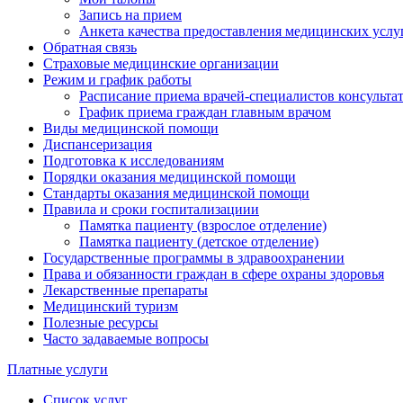
Запись на прием
Анкета качества предоставления медицинских услу
Обратная связь
Страховые медицинские организации
Режим и график работы
Расписание приема врачей-специалистов консульт
График приема граждан главным врачом
Виды медицинской помощи
Диспансеризация
Подготовка к исследованиям
Порядки оказания медицинской помощи
Стандарты оказания медицинской помощи
Правила и сроки госпитализациии
Памятка пациенту (взрослое отделение)
Памятка пациенту (детское отделение)
Государственные программы в здравоохранении
Права и обязанности граждан в сфере охраны здоровья
Лекарственные препараты
Медицинский туризм
Полезные ресурсы
Часто задаваемые вопросы
Платные услуги
Список услуг