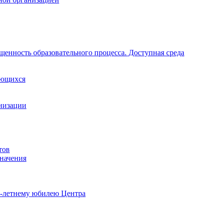
щенность образовательного процесса. Доступная среда
ающихся
анизации
тов
начения
0-летнему юбилею Центра