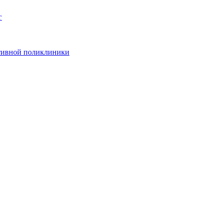
г
ативной поликлиники