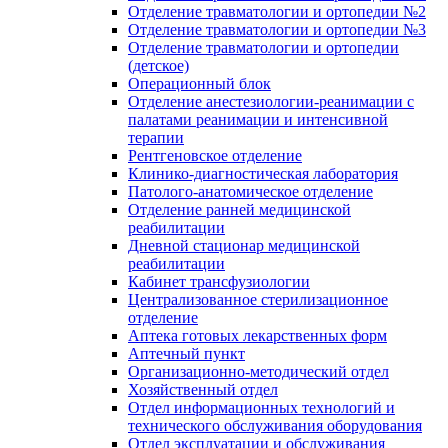
Отделение травматологии и ортопедии №2
Отделение травматологии и ортопедии №3
Отделение травматологии и ортопедии
(детское)
Операционный блок
Отделение анестезиологии-реанимации с
палатами реанимации и интенсивной
терапии
Рентгеновское отделение
Клинико-диагностическая лаборатория
Патолого-анатомическое отделение
Отделение ранней медицинской
реабилитации
Дневной стационар медицинской
реабилитации
Кабинет трансфузиологии
Централизованное стерилизационное
отделение
Аптека готовых лекарственных форм
Аптечный пункт
Организационно-методический отдел
Хозяйственный отдел
Отдел информационных технологий и
технического обслуживания оборудования
Отдел эксплуатации и обслуживания