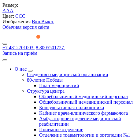
Размер:
A
A
A
Цвет:
C
C
C
Изображения
Вкл.
Выкл.
Обычная версия сайта
+7 4812701003
8 8005501727
Запись на приём
О нас
Сведения о медицинской организации
80-летие Победы
План мероприятий
Структура центра
Общебольничный медицинский персонал
Общебольничный немедицинский персонал
Консультативная поликлиника
Кабинет врача-клинического фармаколога
Амбулаторное отделение медицинской
реабилитации
Приемное отделение
Отделение травматологии и ортопедии №1