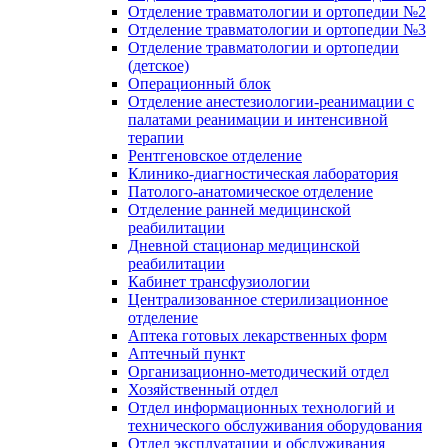
Отделение травматологии и ортопедии №2
Отделение травматологии и ортопедии №3
Отделение травматологии и ортопедии
(детское)
Операционный блок
Отделение анестезиологии-реанимации с
палатами реанимации и интенсивной
терапии
Рентгеновское отделение
Клинико-диагностическая лаборатория
Патолого-анатомическое отделение
Отделение ранней медицинской
реабилитации
Дневной стационар медицинской
реабилитации
Кабинет трансфузиологии
Централизованное стерилизационное
отделение
Аптека готовых лекарственных форм
Аптечный пункт
Организационно-методический отдел
Хозяйственный отдел
Отдел информационных технологий и
технического обслуживания оборудования
Отдел эксплуатации и обслуживания