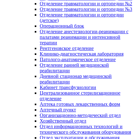
Отделение травматологии и ортопедии №2
Отделение травматологии и ортопедии №3
Отделение травматологии и ортопедии
(детское)
Операционный блок
Отделение анестезиологии-реанимации с
палатами реанимации и интенсивной
терапии
Рентгеновское отделение
Клинико-диагностическая лаборатория
Патолого-анатомическое отделение
Отделение ранней медицинской
реабилитации
Дневной стационар медицинской
реабилитации
Кабинет трансфузиологии
Централизованное стерилизационное
отделение
Аптека готовых лекарственных форм
Аптечный пункт
Организационно-методический отдел
Хозяйственный отдел
Отдел информационных технологий и
технического обслуживания оборудования
Отдел эксплуатации и обслуживания