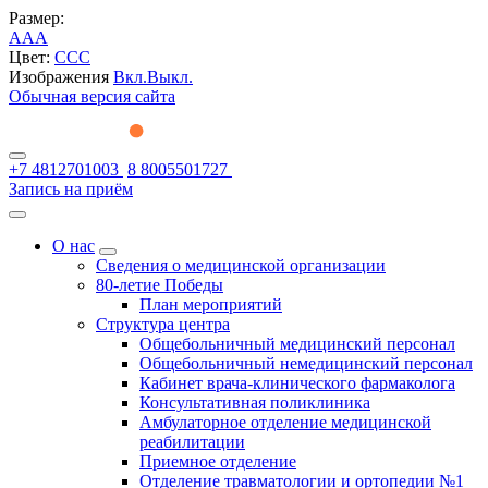
Размер:
A
A
A
Цвет:
C
C
C
Изображения
Вкл.
Выкл.
Обычная версия сайта
+7 4812701003
8 8005501727
Запись на приём
О нас
Сведения о медицинской организации
80-летие Победы
План мероприятий
Структура центра
Общебольничный медицинский персонал
Общебольничный немедицинский персонал
Кабинет врача-клинического фармаколога
Консультативная поликлиника
Амбулаторное отделение медицинской
реабилитации
Приемное отделение
Отделение травматологии и ортопедии №1