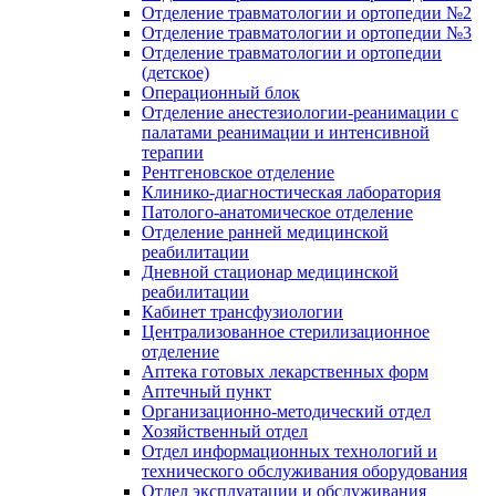
Отделение травматологии и ортопедии №2
Отделение травматологии и ортопедии №3
Отделение травматологии и ортопедии
(детское)
Операционный блок
Отделение анестезиологии-реанимации с
палатами реанимации и интенсивной
терапии
Рентгеновское отделение
Клинико-диагностическая лаборатория
Патолого-анатомическое отделение
Отделение ранней медицинской
реабилитации
Дневной стационар медицинской
реабилитации
Кабинет трансфузиологии
Централизованное стерилизационное
отделение
Аптека готовых лекарственных форм
Аптечный пункт
Организационно-методический отдел
Хозяйственный отдел
Отдел информационных технологий и
технического обслуживания оборудования
Отдел эксплуатации и обслуживания