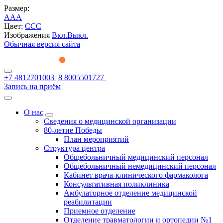
Размер:
A
A
A
Цвет:
C
C
C
Изображения
Вкл.
Выкл.
Обычная версия сайта
+7 4812701003
8 8005501727
Запись на приём
О нас
Сведения о медицинской организации
80-летие Победы
План мероприятий
Структура центра
Общебольничный медицинский персонал
Общебольничный немедицинский персонал
Кабинет врача-клинического фармаколога
Консультативная поликлиника
Амбулаторное отделение медицинской
реабилитации
Приемное отделение
Отделение травматологии и ортопедии №1