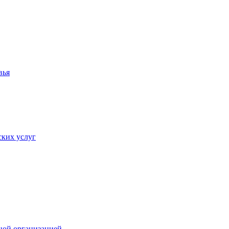
вья
ких услуг
ной организацией