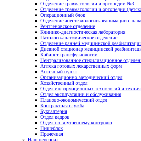
Отделение травматологии и ортопедии №3
Отделение травматологии и ортопедии (детск
Операционный блок
Отделение анестезиологии-реанимации с пал
Рентгеновское отделение
Клинико-диагностическая лаборатория
Патолого-анатомическое отделение
Отделение ранней медицинской реабилитаци
Дневной стационар медицинской реабилитац
Кабинет трансфузиологии
Централизованное стерилизационное отделен
Аптека готовых лекарственных форм
Аптечный пункт
Организационно-методический отдел
Хозяйственный отдел
Отдел информационных технологий и технич
Отдел эксплуатации и обслуживания
Планово-экономический отдел
Контрактная служба
Бухгалтерия
Отдел кадров
Отдел по внутреннему контролю
Пищеблок
Прачечная
Наш персонал