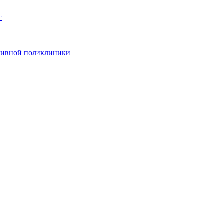
г
ативной поликлиники