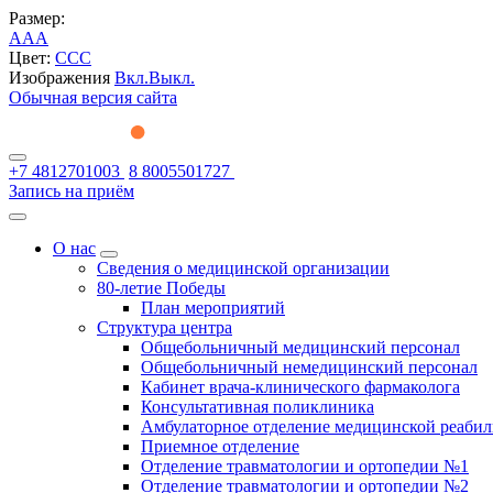
Размер:
A
A
A
Цвет:
C
C
C
Изображения
Вкл.
Выкл.
Обычная версия сайта
+7 4812701003
8 8005501727
Запись на приём
О нас
Сведения о медицинской организации
80-летие Победы
План мероприятий
Структура центра
Общебольничный медицинский персонал
Общебольничный немедицинский персонал
Кабинет врача-клинического фармаколога
Консультативная поликлиника
Амбулаторное отделение медицинской реаби
Приемное отделение
Отделение травматологии и ортопедии №1
Отделение травматологии и ортопедии №2