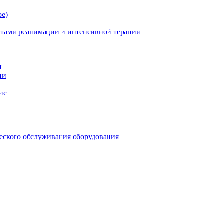
ое)
атами реанимации и интенсивной терапии
и
ии
ие
еского обслуживания оборудования