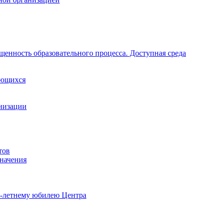
щенность образовательного процесса. Доступная среда
ающихся
анизации
тов
начения
0-летнему юбилею Центра