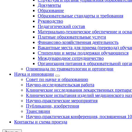
Документы
Образование
Образовательные стандарты и требования
Руководство
Педагогический состав
Материально-техническое обеспечение и осна
Платные образовательные услуги
Финансово-хозяйственная деятельность
Вакантные места для приема (перевода) обуч
Стипендии и меры поддержки обучающихся
Международное сотрудничество
Организация питания в образовательной орг
Олимпиада по травматологии и ортопедии
Наука и инновации
Совет по науке и образованию
Научно-исследовательская работа
Клинические исследования лекарственных препара
Клинические испытания изделий медицинского наз
Научно-практические мероприятия
Публикации, изобретения
Трансляции
Научно-практическая конференция, посвященная 1
Контакты и схема проезда