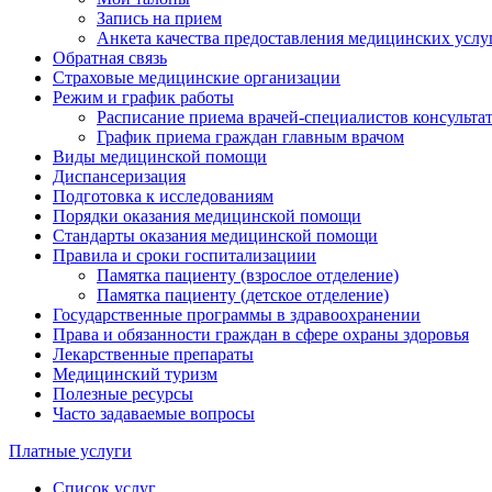
Запись на прием
Анкета качества предоставления медицинских услу
Обратная связь
Страховые медицинские организации
Режим и график работы
Расписание приема врачей-специалистов консульт
График приема граждан главным врачом
Виды медицинской помощи
Диспансеризация
Подготовка к исследованиям
Порядки оказания медицинской помощи
Стандарты оказания медицинской помощи
Правила и сроки госпитализациии
Памятка пациенту (взрослое отделение)
Памятка пациенту (детское отделение)
Государственные программы в здравоохранении
Права и обязанности граждан в сфере охраны здоровья
Лекарственные препараты
Медицинский туризм
Полезные ресурсы
Часто задаваемые вопросы
Платные услуги
Список услуг