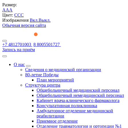
Размер:
A
A
A
Цвет:
C
C
C
Изображения
Вкл.
Выкл.
Обычная версия сайта
+7 4812701003
8 8005501727
Запись на приём
О нас
Сведения о медицинской организации
80-летие Победы
План мероприятий
Структура центра
Общебольничный медицинский персонал
Общебольничный немедицинский персонал
Кабинет врача-клинического фармаколога
Консультативная поликлиника
Амбулаторное отделение медицинской
реабилитации
Приемное отделение
Отделение травматологии и ортопедии №1