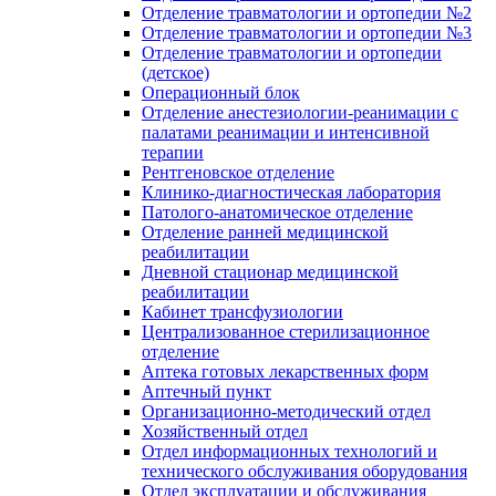
Отделение травматологии и ортопедии №2
Отделение травматологии и ортопедии №3
Отделение травматологии и ортопедии
(детское)
Операционный блок
Отделение анестезиологии-реанимации с
палатами реанимации и интенсивной
терапии
Рентгеновское отделение
Клинико-диагностическая лаборатория
Патолого-анатомическое отделение
Отделение ранней медицинской
реабилитации
Дневной стационар медицинской
реабилитации
Кабинет трансфузиологии
Централизованное стерилизационное
отделение
Аптека готовых лекарственных форм
Аптечный пункт
Организационно-методический отдел
Хозяйственный отдел
Отдел информационных технологий и
технического обслуживания оборудования
Отдел эксплуатации и обслуживания