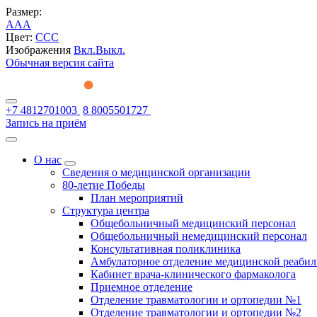
Размер:
A
A
A
Цвет:
C
C
C
Изображения
Вкл.
Выкл.
Обычная версия сайта
+7 4812701003
8 8005501727
Запись на приём
О нас
Сведения о медицинской организации
80-летие Победы
План мероприятий
Структура центра
Общебольничный медицинский персонал
Общебольничный немедицинский персонал
Консультативная поликлиника
Амбулаторное отделение медицинской реаби
Кабинет врача-клинического фармаколога
Приемное отделение
Отделение травматологии и ортопедии №1
Отделение травматологии и ортопедии №2