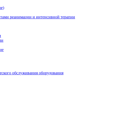
ое)
атами реанимации и интенсивной терапии
и
ии
ие
еского обслуживания оборудования