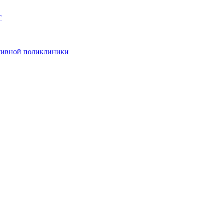
г
ативной поликлиники