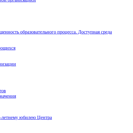
щенность образовательного процесса. Доступная среда
ающихся
анизации
тов
начения
0-летнему юбилею Центра