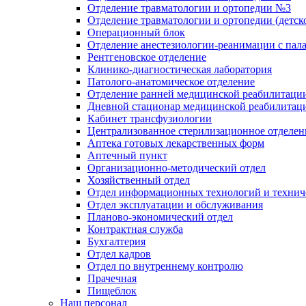
Отделение травматологии и ортопедии №3
Отделение травматологии и ортопедии (детск
Операционный блок
Отделение анестезиологии-реанимации с пал
Рентгеновское отделение
Клинико-диагностическая лаборатория
Патолого-анатомическое отделение
Отделение ранней медицинской реабилитаци
Дневной стационар медицинской реабилитац
Кабинет трансфузиологии
Централизованное стерилизационное отделен
Аптека готовых лекарственных форм
Аптечный пункт
Организационно-методический отдел
Хозяйственный отдел
Отдел информационных технологий и технич
Отдел эксплуатации и обслуживания
Планово-экономический отдел
Контрактная служба
Бухгалтерия
Отдел кадров
Отдел по внутреннему контролю
Прачечная
Пищеблок
Наш персонал