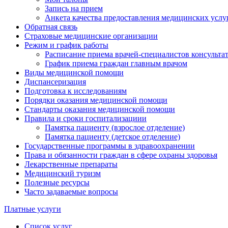
Запись на прием
Анкета качества предоставления медицинских услу
Обратная связь
Страховые медицинские организации
Режим и график работы
Расписание приема врачей-специалистов консульт
График приема граждан главным врачом
Виды медицинской помощи
Диспансеризация
Подготовка к исследованиям
Порядки оказания медицинской помощи
Стандарты оказания медицинской помощи
Правила и сроки госпитализациии
Памятка пациенту (взрослое отделение)
Памятка пациенту (детское отделение)
Государственные программы в здравоохранении
Права и обязанности граждан в сфере охраны здоровья
Лекарственные препараты
Медицинский туризм
Полезные ресурсы
Часто задаваемые вопросы
Платные услуги
Список услуг