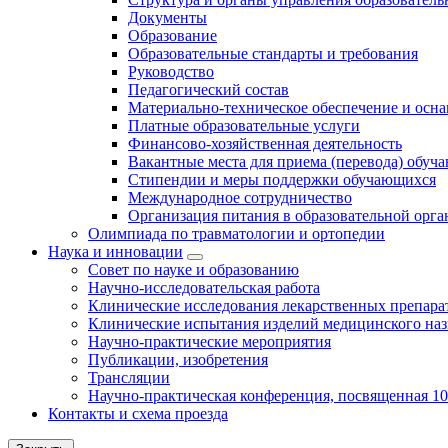
Документы
Образование
Образовательные стандарты и требования
Руководство
Педагогический состав
Материально-техническое обеспечение и осна
Платные образовательные услуги
Финансово-хозяйственная деятельность
Вакантные места для приема (перевода) обуч
Стипендии и меры поддержки обучающихся
Международное сотрудничество
Организация питания в образовательной орг
Олимпиада по травматологии и ортопедии
Наука и инновации
Совет по науке и образованию
Научно-исследовательская работа
Клинические исследования лекарственных препара
Клинические испытания изделий медицинского наз
Научно-практические мероприятия
Публикации, изобретения
Трансляции
Научно-практическая конференция, посвященная 1
Контакты и схема проезда