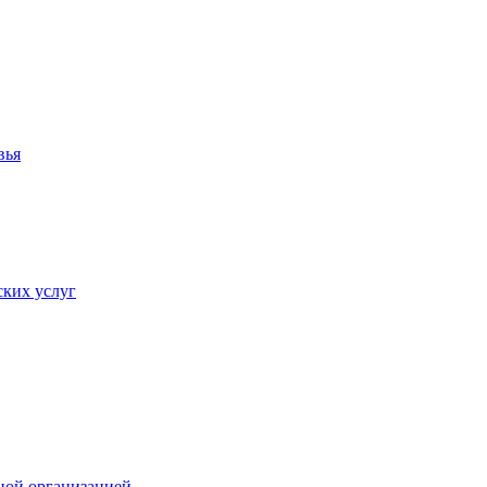
вья
ких услуг
ной организацией