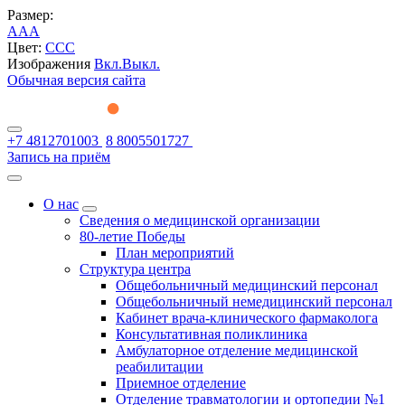
Размер:
A
A
A
Цвет:
C
C
C
Изображения
Вкл.
Выкл.
Обычная версия сайта
+7 4812701003
8 8005501727
Запись на приём
О нас
Сведения о медицинской организации
80-летие Победы
План мероприятий
Структура центра
Общебольничный медицинский персонал
Общебольничный немедицинский персонал
Кабинет врача-клинического фармаколога
Консультативная поликлиника
Амбулаторное отделение медицинской
реабилитации
Приемное отделение
Отделение травматологии и ортопедии №1