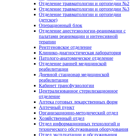
Отделение травматологии и ортопедии №2
Отделение травматологии и ортопедии №3
Отделение травматологии и ортопедии
(детское)
Операционный блок
Отделение анестезиологии-реанимации с
палатами реанимации и интенсивной
терапии
Рентгеновское отделение
Клинико-диагностическая лаборатория
Патолого-анатомическое отделение
Отделение ранней медицинской
реабилитации
Дневной стационар медицинской
реабилитации
Кабинет трансфузиологии
Централизованное стерилизационное
отделение
Аптека готовых лекарственных форм
Аптечный пункт
Организационно-методический отдел
Хозяйственный отдел
Отдел информационных технологий и
технического обслуживания оборудования
Отдел эксплуатации и обслуживания