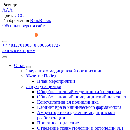
Размер:
A
A
A
Цвет:
C
C
C
Изображения
Вкл.
Выкл.
Обычная версия сайта
+7 4812701003
8 8005501727
Запись на приём
О нас
Сведения о медицинской организации
80-летие Победы
План мероприятий
Структура центра
Общебольничный медицинский персонал
Общебольничный немедицинский персонал
Консультативная поликлиника
Кабинет врача-клинического фармаколога
Амбулаторное отделение медицинской
реабилитации
Приемное отделение
Отделение травматологии и ортопедии №1