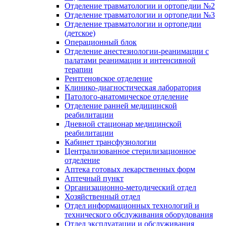
Отделение травматологии и ортопедии №2
Отделение травматологии и ортопедии №3
Отделение травматологии и ортопедии
(детское)
Операционный блок
Отделение анестезиологии-реанимации с
палатами реанимации и интенсивной
терапии
Рентгеновское отделение
Клинико-диагностическая лаборатория
Патолого-анатомическое отделение
Отделение ранней медицинской
реабилитации
Дневной стационар медицинской
реабилитации
Кабинет трансфузиологии
Централизованное стерилизационное
отделение
Аптека готовых лекарственных форм
Аптечный пункт
Организационно-методический отдел
Хозяйственный отдел
Отдел информационных технологий и
технического обслуживания оборудования
Отдел эксплуатации и обслуживания