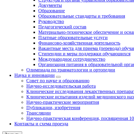
Документы
Образование
Образовательные стандарты и требования
Руководство
Педагогический состав
Материально-техническое обеспечение и осна
Платные образовательные услуги
Финансово-хозяйственная деятельность
Вакантные места для приема (перевода) обуч
Стипендии и меры поддержки обучающихся
Международное сотрудничество
Организация питания в образовательной орг
Олимпиада по травматологии и ортопедии
Наука и инновации
Совет по науке и образованию
Научно-исследовательская работа
Клинические исследования лекарственных препара
Клинические испытания изделий медицинского наз
Научно-практические мероприятия
Публикации, изобретения
Трансляции
Научно-практическая конференция, посвященная 1
Контакты и схема проезда