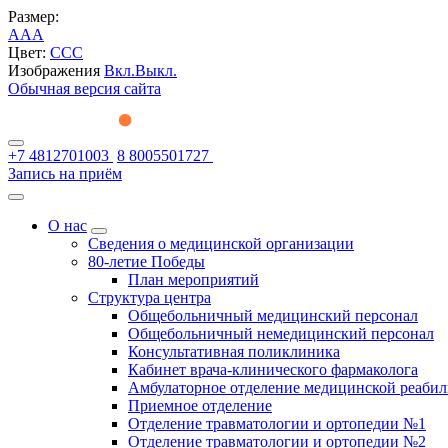
Размер:
A
A
A
Цвет:
C
C
C
Изображения
Вкл.
Выкл.
Обычная версия сайта
+7 4812701003
8 8005501727
Запись на приём
О нас
Сведения о медицинской организации
80-летие Победы
План мероприятий
Структура центра
Общебольничный медицинский персонал
Общебольничный немедицинский персонал
Консультативная поликлиника
Кабинет врача-клинического фармаколога
Амбулаторное отделение медицинской реаби
Приемное отделение
Отделение травматологии и ортопедии №1
Отделение травматологии и ортопедии №2