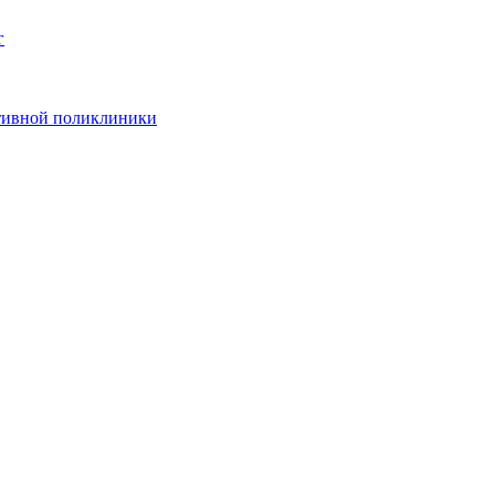
г
ативной поликлиники