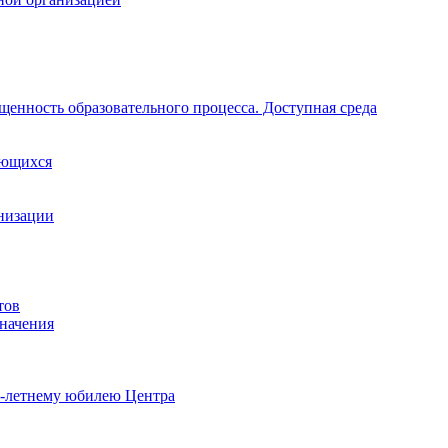
щенность образовательного процесса. Доступная среда
ающихся
анизации
тов
начения
0-летнему юбилею Центра