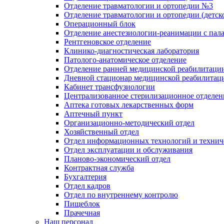
Отделение травматологии и ортопедии №3
Отделение травматологии и ортопедии (детск
Операционный блок
Отделение анестезиологии-реанимации с пал
Рентгеновское отделение
Клинико-диагностическая лаборатория
Патолого-анатомическое отделение
Отделение ранней медицинской реабилитаци
Дневной стационар медицинской реабилитац
Кабинет трансфузиологии
Централизованное стерилизационное отделен
Аптека готовых лекарственных форм
Аптечный пункт
Организационно-методический отдел
Хозяйственный отдел
Отдел информационных технологий и технич
Отдел эксплуатации и обслуживания
Планово-экономический отдел
Контрактная служба
Бухгалтерия
Отдел кадров
Отдел по внутреннему контролю
Пищеблок
Прачечная
Наш персонал