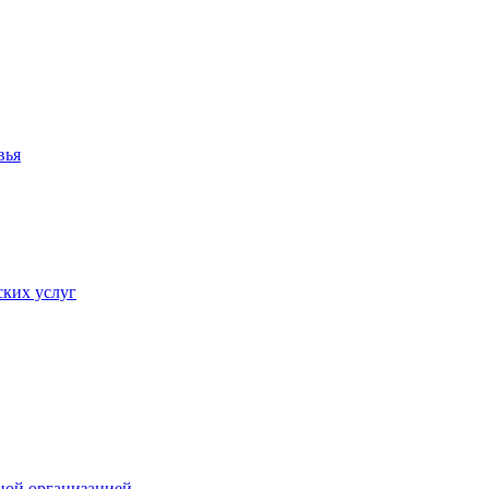
вья
ких услуг
ной организацией