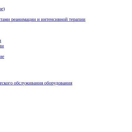
ое)
атами реанимации и интенсивной терапии
и
ии
ие
еского обслуживания оборудования