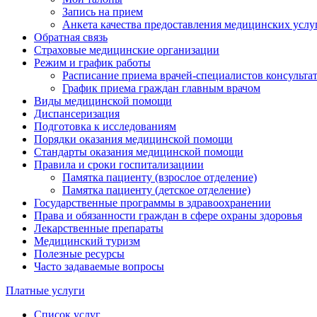
Запись на прием
Анкета качества предоставления медицинских услу
Обратная связь
Страховые медицинские организации
Режим и график работы
Расписание приема врачей-специалистов консульт
График приема граждан главным врачом
Виды медицинской помощи
Диспансеризация
Подготовка к исследованиям
Порядки оказания медицинской помощи
Стандарты оказания медицинской помощи
Правила и сроки госпитализациии
Памятка пациенту (взрослое отделение)
Памятка пациенту (детское отделение)
Государственные программы в здравоохранении
Права и обязанности граждан в сфере охраны здоровья
Лекарственные препараты
Медицинский туризм
Полезные ресурсы
Часто задаваемые вопросы
Платные услуги
Список услуг