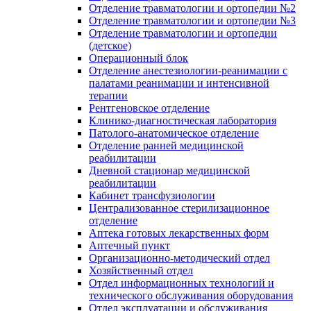
Отделение травматологии и ортопедии №2
Отделение травматологии и ортопедии №3
Отделение травматологии и ортопедии
(детское)
Операционный блок
Отделение анестезиологии-реанимации с
палатами реанимации и интенсивной
терапии
Рентгеновское отделение
Клинико-диагностическая лаборатория
Патолого-анатомическое отделение
Отделение ранней медицинской
реабилитации
Дневной стационар медицинской
реабилитации
Кабинет трансфузиологии
Централизованное стерилизационное
отделение
Аптека готовых лекарственных форм
Аптечный пункт
Организационно-методический отдел
Хозяйственный отдел
Отдел информационных технологий и
технического обслуживания оборудования
Отдел эксплуатации и обслуживания