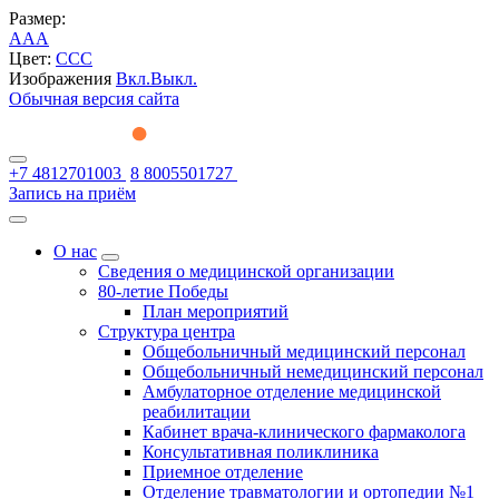
Размер:
A
A
A
Цвет:
C
C
C
Изображения
Вкл.
Выкл.
Обычная версия сайта
+7 4812701003
8 8005501727
Запись на приём
О нас
Сведения о медицинской организации
80-летие Победы
План мероприятий
Структура центра
Общебольничный медицинский персонал
Общебольничный немедицинский персонал
Амбулаторное отделение медицинской
реабилитации
Кабинет врача-клинического фармаколога
Консультативная поликлиника
Приемное отделение
Отделение травматологии и ортопедии №1