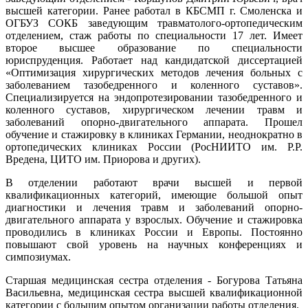
высшей категории. Ранее работал в КБСМП г. Смоленска и
ОГБУЗ СОКБ заведующим травматолого-ортопедическим
отделением, стаж работы по специальности 17 лет. Имеет
второе высшее образование по специальности
юриспруденция. Работает над кандидатской диссертацией
«Оптимизация хирургических методов лечения больных с
заболеванием тазобедренного и коленного суставов».
Специализируется на эндопротезировании тазобедренного и
коленного суставов, хирургическом лечении травм и
заболеваний опорно-двигательного аппарата. Прошел
обучение и стажировку в клиниках Германии, неоднократно в
ортопедических клиниках России (РосНИИТО им. Р.Р.
Вредена, ЦИТО им. Приорова и других).
В отделении работают врачи высшей и первой
квалификационных категорий, имеющие большой опыт
диагностики и лечения травм и заболеваний опорно-
двигательного аппарата у взрослых. Обучение и стажировка
проводились в клиниках России и Европы. Постоянно
повышают свой уровень на научных конференциях и
симпозиумах.
Старшая медицинская сестра отделения - Богурова Татьяна
Васильевна, медицинская сестра высшей квалификационной
категории с большим опытом организации работы отделения.