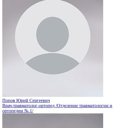
Попов Юрий Сергеевич
Врач-травматолог-ортопед /Отделение травматологии и
ортопедии № 1/