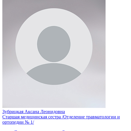
Зубрицкая Аксана Леонидовна
Старшая медицинская сестра /Отделение травматологии и
ортопедии № 1/