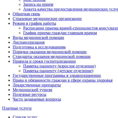
Запись на прием
Анкета качества предоставления медицинских услу
Обратная связь
Страховые медицинские организации
Режим и график работы
Расписание приема врачей-специалистов консульт
График приема граждан главным врачом
Виды медицинской помощи
Диспансеризация
Подготовка к исследованиям
Порядки оказания медицинской помощи
Стандарты оказания медицинской помощи
Правила и сроки госпитализациии
Памятка пациенту (взрослое отделение)
Памятка пациенту (детское отделение)
Государственные программы в здравоохранении
Права и обязанности граждан в сфере охраны здоровья
Лекарственные препараты
Медицинский туризм
Полезные ресурсы
Часто задаваемые вопросы
Платные услуги
Список услуг