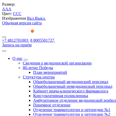
Размер:
A
A
A
Цвет:
C
C
C
Изображения
Вкл.
Выкл.
Обычная версия сайта
+7 4812701003
8 8005501727
Запись на приём
О нас
Сведения о медицинской организации
80-летие Победы
План мероприятий
Структура центра
Общебольничный медицинский персонал
Общебольничный немедицинский персонал
Кабинет врача-клинического фармаколога
Консультативная поликлиника
Амбулаторное отделение медицинской реаби
Приемное отделение
Отделение травматологии и ортопедии №1
Отделение травматологии и ортопедии №2