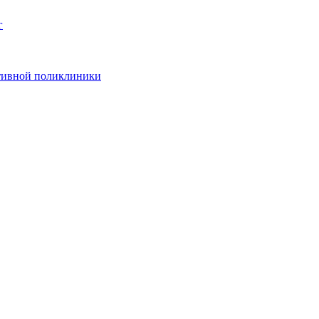
г
ативной поликлиники