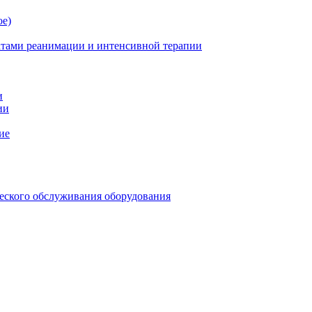
ое)
атами реанимации и интенсивной терапии
и
ии
ие
еского обслуживания оборудования