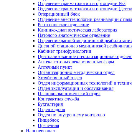
Отделение травматологии и ортопедии №3
Отделение травматологии и ортопедии (детск
Операционный блок
Отделение анестезиологии-реанимации с пал
Рентгеновское отделение
Клинико-диагностическая лаборатория
Патолого-анатомическое отделение
Отделение ранней медицинской реабилитаци
Дневной стационар медицинской реабилитац
Кабинет трансфузиологии
Централизованное стерилизационное отделен
Аптека готовых лекарственных форм
Аптечный пункт
Организационно-методический отдел
Хозяйственный отдел
Отдел информационных технологий и технич
Отдел эксплуатации и обслуживания
Планово-экономический отдел
Контрактная служба
Бухгалтерия
Отдел кадров
Отдел по внутреннему контролю
Пищеблок
Прачечная
Наш персонал