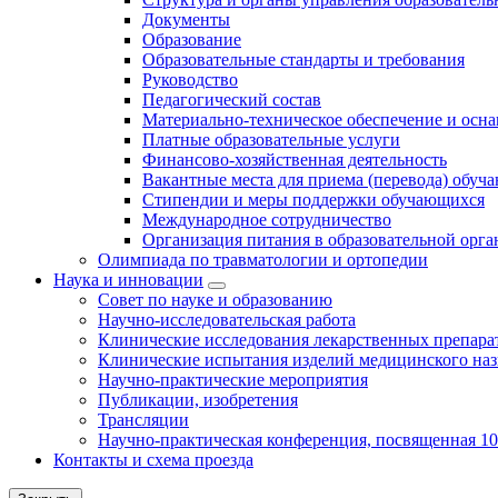
Документы
Образование
Образовательные стандарты и требования
Руководство
Педагогический состав
Материально-техническое обеспечение и осна
Платные образовательные услуги
Финансово-хозяйственная деятельность
Вакантные места для приема (перевода) обуч
Стипендии и меры поддержки обучающихся
Международное сотрудничество
Организация питания в образовательной орг
Олимпиада по травматологии и ортопедии
Наука и инновации
Совет по науке и образованию
Научно-исследовательская работа
Клинические исследования лекарственных препара
Клинические испытания изделий медицинского наз
Научно-практические мероприятия
Публикации, изобретения
Трансляции
Научно-практическая конференция, посвященная 1
Контакты и схема проезда