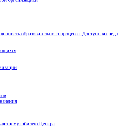
щенность образовательного процесса. Доступная среда
ающихся
анизации
тов
начения
0-летнему юбилею Центра