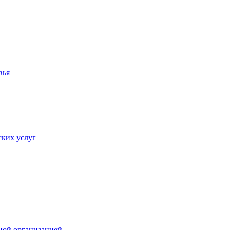
вья
ких услуг
ной организацией