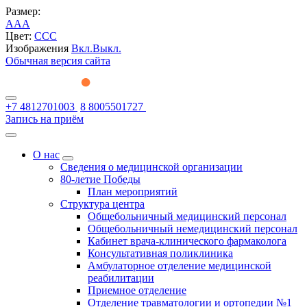
Размер:
A
A
A
Цвет:
C
C
C
Изображения
Вкл.
Выкл.
Обычная версия сайта
+7 4812701003
8 8005501727
Запись на приём
О нас
Сведения о медицинской организации
80-летие Победы
План мероприятий
Структура центра
Общебольничный медицинский персонал
Общебольничный немедицинский персонал
Кабинет врача-клинического фармаколога
Консультативная поликлиника
Амбулаторное отделение медицинской
реабилитации
Приемное отделение
Отделение травматологии и ортопедии №1