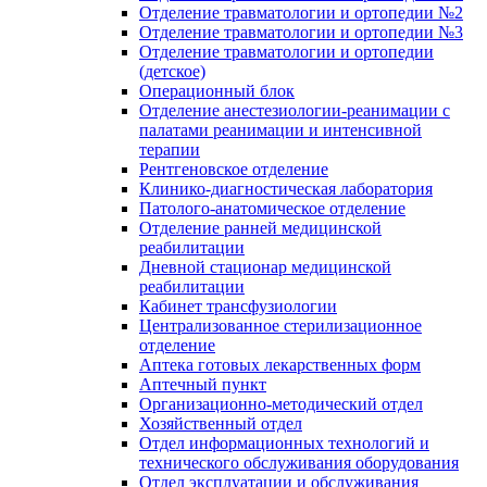
Отделение травматологии и ортопедии №2
Отделение травматологии и ортопедии №3
Отделение травматологии и ортопедии
(детское)
Операционный блок
Отделение анестезиологии-реанимации с
палатами реанимации и интенсивной
терапии
Рентгеновское отделение
Клинико-диагностическая лаборатория
Патолого-анатомическое отделение
Отделение ранней медицинской
реабилитации
Дневной стационар медицинской
реабилитации
Кабинет трансфузиологии
Централизованное стерилизационное
отделение
Аптека готовых лекарственных форм
Аптечный пункт
Организационно-методический отдел
Хозяйственный отдел
Отдел информационных технологий и
технического обслуживания оборудования
Отдел эксплуатации и обслуживания