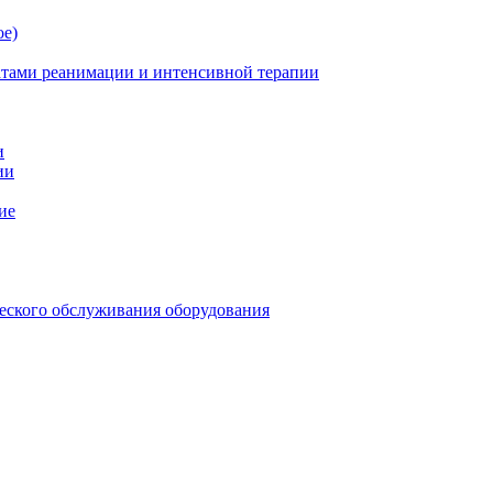
ое)
атами реанимации и интенсивной терапии
и
ии
ие
еского обслуживания оборудования