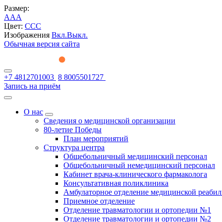
Размер:
A
A
A
Цвет:
C
C
C
Изображения
Вкл.
Выкл.
Обычная версия сайта
+7 4812701003
8 8005501727
Запись на приём
О нас
Сведения о медицинской организации
80-летие Победы
План мероприятий
Структура центра
Общебольничный медицинский персонал
Общебольничный немедицинский персонал
Кабинет врача-клинического фармаколога
Консультативная поликлиника
Амбулаторное отделение медицинской реаби
Приемное отделение
Отделение травматологии и ортопедии №1
Отделение травматологии и ортопедии №2