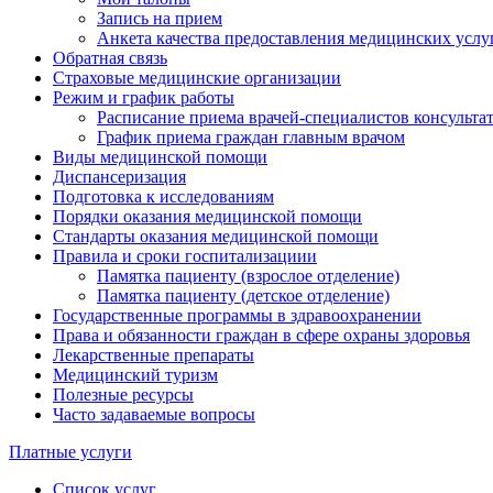
Запись на прием
Анкета качества предоставления медицинских услу
Обратная связь
Страховые медицинские организации
Режим и график работы
Расписание приема врачей-специалистов консульт
График приема граждан главным врачом
Виды медицинской помощи
Диспансеризация
Подготовка к исследованиям
Порядки оказания медицинской помощи
Стандарты оказания медицинской помощи
Правила и сроки госпитализациии
Памятка пациенту (взрослое отделение)
Памятка пациенту (детское отделение)
Государственные программы в здравоохранении
Права и обязанности граждан в сфере охраны здоровья
Лекарственные препараты
Медицинский туризм
Полезные ресурсы
Часто задаваемые вопросы
Платные услуги
Список услуг