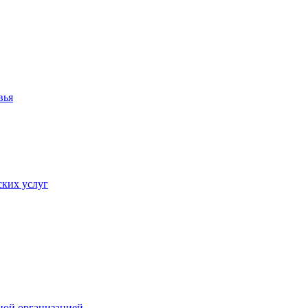
вья
ких услуг
ной организацией