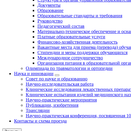
Документы
Образование
Образовательные стандарты и требования
Руководство
Педагогический состав
Материально-техническое обеспечение и осна
Платные образовательные услуги
Финансово-хозяйственная деятельность
Вакантные места для приема (перевода) обуч
Стипендии и меры поддержки обучающихся
Международное сотрудничество
Организация питания в образовательной орг
Олимпиада по травматологии и ортопедии
Наука и инновации
Совет по науке и образованию
Научно-исследовательская работа
Клинические исследования лекарственных препара
Клинические испытания изделий медицинского наз
Научно-практические мероприятия
Публикации, изобретения
Трансляции
Научно-практическая конференция, посвященная 1
Контакты и схема проезда