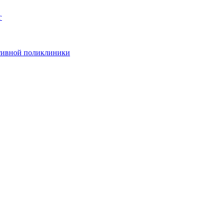
г
ативной поликлиники