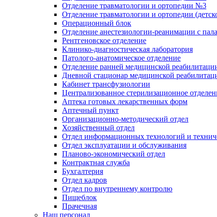
Отделение травматологии и ортопедии №3
Отделение травматологии и ортопедии (детск
Операционный блок
Отделение анестезиологии-реанимации с пал
Рентгеновское отделение
Клинико-диагностическая лаборатория
Патолого-анатомическое отделение
Отделение ранней медицинской реабилитаци
Дневной стационар медицинской реабилитац
Кабинет трансфузиологии
Централизованное стерилизационное отделен
Аптека готовых лекарственных форм
Аптечный пункт
Организационно-методический отдел
Хозяйственный отдел
Отдел информационных технологий и технич
Отдел эксплуатации и обслуживания
Планово-экономический отдел
Контрактная служба
Бухгалтерия
Отдел кадров
Отдел по внутреннему контролю
Пищеблок
Прачечная
Наш персонал