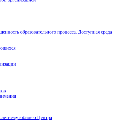
щенность образовательного процесса. Доступная среда
ающихся
анизации
тов
начения
0-летнему юбилею Центра