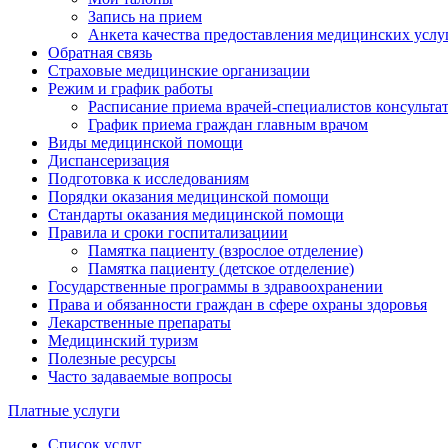
Запись на прием
Анкета качества предоставления медицинских услу
Обратная связь
Страховые медицинские организации
Режим и график работы
Расписание приема врачей-специалистов консульт
График приема граждан главным врачом
Виды медицинской помощи
Диспансеризация
Подготовка к исследованиям
Порядки оказания медицинской помощи
Стандарты оказания медицинской помощи
Правила и сроки госпитализациии
Памятка пациенту (взрослое отделение)
Памятка пациенту (детское отделение)
Государственные программы в здравоохранении
Права и обязанности граждан в сфере охраны здоровья
Лекарственные препараты
Медицинский туризм
Полезные ресурсы
Часто задаваемые вопросы
Платные услуги
Список услуг