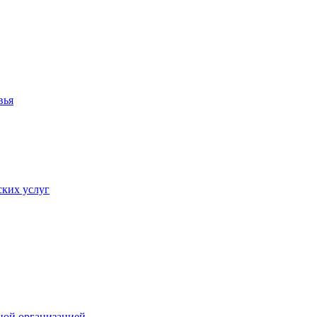
вья
ких услуг
ной организацией