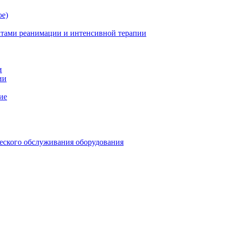
ое)
атами реанимации и интенсивной терапии
и
ии
ие
еского обслуживания оборудования