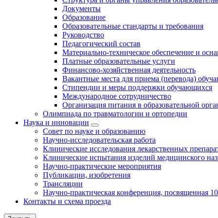
Документы
Образование
Образовательные стандарты и требования
Руководство
Педагогический состав
Материально-техническое обеспечение и осна
Платные образовательные услуги
Финансово-хозяйственная деятельность
Вакантные места для приема (перевода) обуч
Стипендии и меры поддержки обучающихся
Международное сотрудничество
Организация питания в образовательной орг
Олимпиада по травматологии и ортопедии
Наука и инновации
Совет по науке и образованию
Научно-исследовательская работа
Клинические исследования лекарственных препара
Клинические испытания изделий медицинского наз
Научно-практические мероприятия
Публикации, изобретения
Трансляции
Научно-практическая конференция, посвященная 1
Контакты и схема проезда