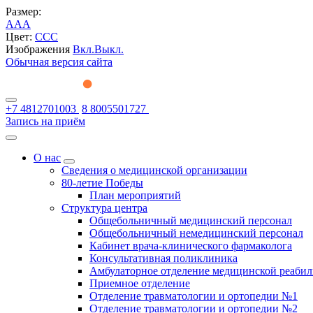
Размер:
A
A
A
Цвет:
C
C
C
Изображения
Вкл.
Выкл.
Обычная версия сайта
+7 4812701003
8 8005501727
Запись на приём
О нас
Сведения о медицинской организации
80-летие Победы
План мероприятий
Структура центра
Общебольничный медицинский персонал
Общебольничный немедицинский персонал
Кабинет врача-клинического фармаколога
Консультативная поликлиника
Амбулаторное отделение медицинской реаби
Приемное отделение
Отделение травматологии и ортопедии №1
Отделение травматологии и ортопедии №2