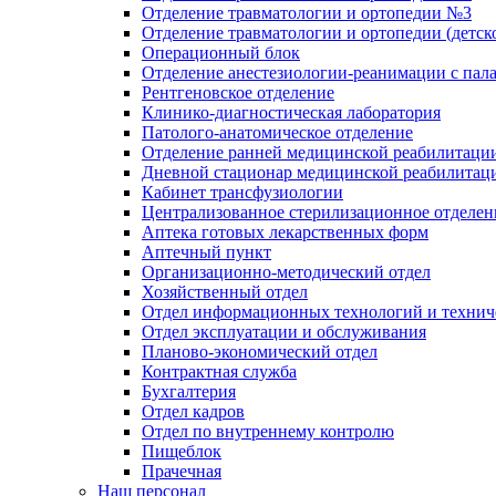
Отделение травматологии и ортопедии №3
Отделение травматологии и ортопедии (детск
Операционный блок
Отделение анестезиологии-реанимации с пал
Рентгеновское отделение
Клинико-диагностическая лаборатория
Патолого-анатомическое отделение
Отделение ранней медицинской реабилитаци
Дневной стационар медицинской реабилитац
Кабинет трансфузиологии
Централизованное стерилизационное отделен
Аптека готовых лекарственных форм
Аптечный пункт
Организационно-методический отдел
Хозяйственный отдел
Отдел информационных технологий и технич
Отдел эксплуатации и обслуживания
Планово-экономический отдел
Контрактная служба
Бухгалтерия
Отдел кадров
Отдел по внутреннему контролю
Пищеблок
Прачечная
Наш персонал