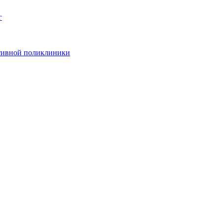
г
ативной поликлиники