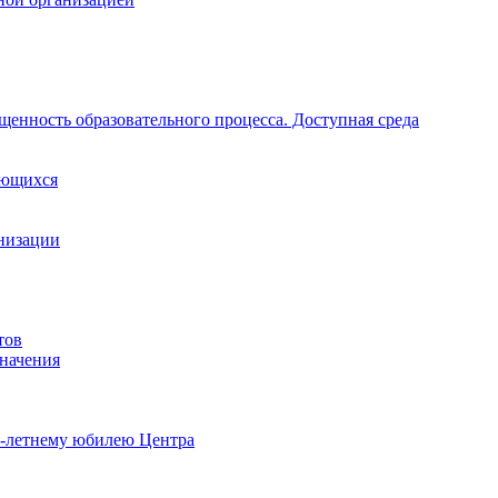
щенность образовательного процесса. Доступная среда
ающихся
анизации
тов
начения
0-летнему юбилею Центра