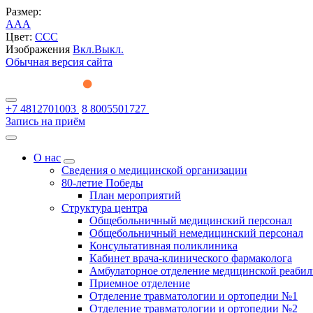
Размер:
A
A
A
Цвет:
C
C
C
Изображения
Вкл.
Выкл.
Обычная версия сайта
+7 4812701003
8 8005501727
Запись на приём
О нас
Сведения о медицинской организации
80-летие Победы
План мероприятий
Структура центра
Общебольничный медицинский персонал
Общебольничный немедицинский персонал
Консультативная поликлиника
Кабинет врача-клинического фармаколога
Амбулаторное отделение медицинской реаби
Приемное отделение
Отделение травматологии и ортопедии №1
Отделение травматологии и ортопедии №2