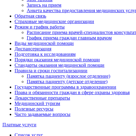
Запись на прием
Анкета качества предоставления медицинских услу
Обратная связь
Страховые медицинские организации
Режим и график работы
Расписание приема врачей-специалистов консульт
График приема граждан главным врачом
Виды медицинской помощи
Диспансеризация
Подготовка к исследованиям
Порядки оказания медицинской помощи
Стандарты оказания медицинской помощи
Правила и сроки госпитализациии
Памятка пациенту (взрослое отделение)
Памятка пациенту (детское отделение)
Государственные программы в здравоохранении
Права и обязанности граждан в сфере охраны здоровья
Лекарственные препараты
Медицинский туризм
Полезные ресурсы
Часто задаваемые вопросы
Платные услуги
Список услуг