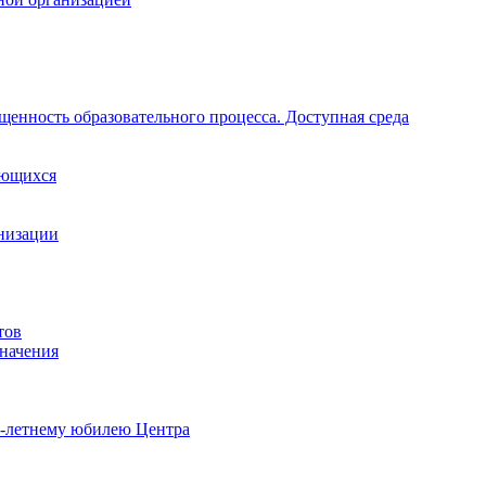
щенность образовательного процесса. Доступная среда
ающихся
анизации
тов
начения
0-летнему юбилею Центра