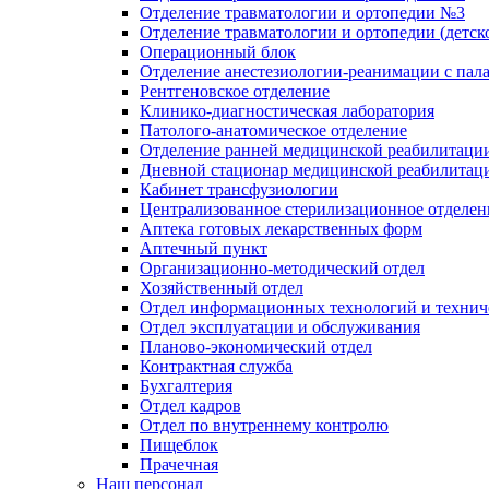
Отделение травматологии и ортопедии №3
Отделение травматологии и ортопедии (детск
Операционный блок
Отделение анестезиологии-реанимации с пал
Рентгеновское отделение
Клинико-диагностическая лаборатория
Патолого-анатомическое отделение
Отделение ранней медицинской реабилитаци
Дневной стационар медицинской реабилитац
Кабинет трансфузиологии
Централизованное стерилизационное отделен
Аптека готовых лекарственных форм
Аптечный пункт
Организационно-методический отдел
Хозяйственный отдел
Отдел информационных технологий и технич
Отдел эксплуатации и обслуживания
Планово-экономический отдел
Контрактная служба
Бухгалтерия
Отдел кадров
Отдел по внутреннему контролю
Пищеблок
Прачечная
Наш персонал