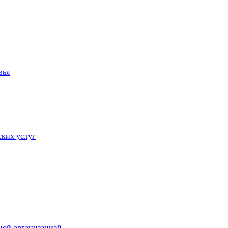
вья
ких услуг
ной организацией