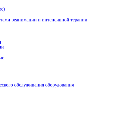
ое)
атами реанимации и интенсивной терапии
и
ии
ие
еского обслуживания оборудования