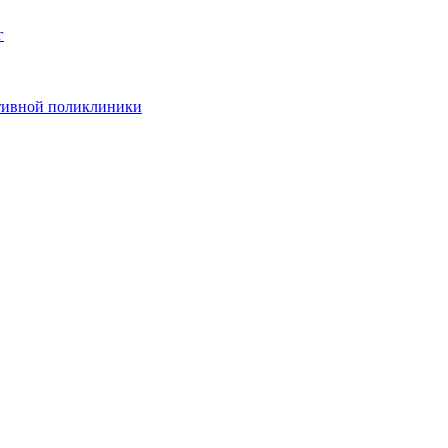
г
ативной поликлиники