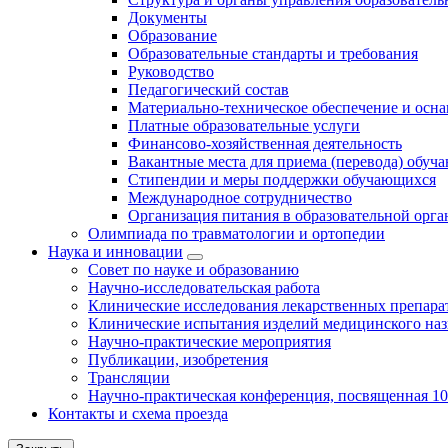
Документы
Образование
Образовательные стандарты и требования
Руководство
Педагогический состав
Материально-техническое обеспечение и осна
Платные образовательные услуги
Финансово-хозяйственная деятельность
Вакантные места для приема (перевода) обуч
Стипендии и меры поддержки обучающихся
Международное сотрудничество
Организация питания в образовательной орг
Олимпиада по травматологии и ортопедии
Наука и инновации
Совет по науке и образованию
Научно-исследовательская работа
Клинические исследования лекарственных препара
Клинические испытания изделий медицинского наз
Научно-практические мероприятия
Публикации, изобретения
Трансляции
Научно-практическая конференция, посвященная 1
Контакты и схема проезда