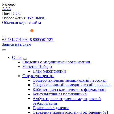
Размер:
A
A
A
Цвет:
C
C
C
Изображения
Вкл.
Выкл.
Обычная версия сайта
+7 4812701003
8 8005501727
Запись на приём
О нас
Сведения о медицинской организации
80-летие Победы
План мероприятий
Структура центра
Общебольничный медицинский персонал
Общебольничный немедицинский персонал
Кабинет врача-клинического фармаколога
Консультативная поликлиника
Амбулаторное отделение медицинской
реабилитации
Приемное отделение
Отделение травматологии и ортопедии №1