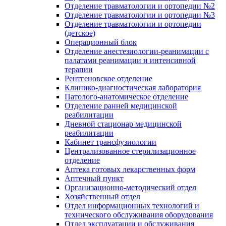
Отделение травматологии и ортопедии №2
Отделение травматологии и ортопедии №3
Отделение травматологии и ортопедии
(детское)
Операционный блок
Отделение анестезиологии-реанимации с
палатами реанимации и интенсивной
терапии
Рентгеновское отделение
Клинико-диагностическая лаборатория
Патолого-анатомическое отделение
Отделение ранней медицинской
реабилитации
Дневной стационар медицинской
реабилитации
Кабинет трансфузиологии
Централизованное стерилизационное
отделение
Аптека готовых лекарственных форм
Аптечный пункт
Организационно-методический отдел
Хозяйственный отдел
Отдел информационных технологий и
технического обслуживания оборудования
Отдел эксплуатации и обслуживания