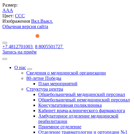
Размер:
A
A
A
Цвет:
C
C
C
Изображения
Вкл.
Выкл.
Обычная версия сайта
+7 4812701003
8 8005501727
Запись на приём
О нас
Сведения о медицинской организации
80-летие Победы
План мероприятий
Структура центра
Общебольничный медицинский персонал
Общебольничный немедицинский персонал
Консультативная поликлиника
Кабинет врача-клинического фармаколога
Амбулаторное отделение медицинской
реабилитации
Приемное отделение
Отделение травматологии и ортопедии №1