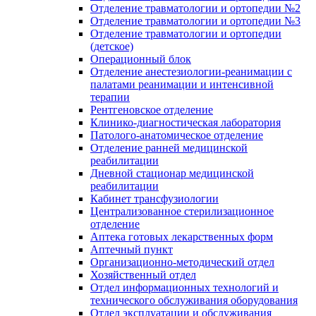
Отделение травматологии и ортопедии №2
Отделение травматологии и ортопедии №3
Отделение травматологии и ортопедии
(детское)
Операционный блок
Отделение анестезиологии-реанимации с
палатами реанимации и интенсивной
терапии
Рентгеновское отделение
Клинико-диагностическая лаборатория
Патолого-анатомическое отделение
Отделение ранней медицинской
реабилитации
Дневной стационар медицинской
реабилитации
Кабинет трансфузиологии
Централизованное стерилизационное
отделение
Аптека готовых лекарственных форм
Аптечный пункт
Организационно-методический отдел
Хозяйственный отдел
Отдел информационных технологий и
технического обслуживания оборудования
Отдел эксплуатации и обслуживания