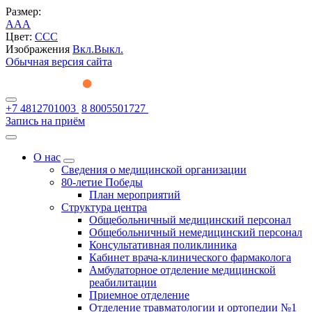
Размер:
A
A
A
Цвет:
C
C
C
Изображения
Вкл.
Выкл.
Обычная версия сайта
+7 4812701003
8 8005501727
Запись на приём
О нас
Сведения о медицинской организации
80-летие Победы
План мероприятий
Структура центра
Общебольничный медицинский персонал
Общебольничный немедицинский персонал
Консультативная поликлиника
Кабинет врача-клинического фармаколога
Амбулаторное отделение медицинской
реабилитации
Приемное отделение
Отделение травматологии и ортопедии №1