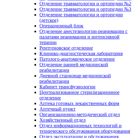
Отделение травматологии и ортопедии №2
Отделение травматологии и ортопедии №3
Отделение травматологии и ортопедии
(детское)
Операционный блок
Отделение анестезиологии-реанимации с
палатами реанимации и интенсивной
терапии
Рентгеновское отделение
Клинико-диагностическая лаборатория
Патолого-анатомическое отделение
Отделение ранней медицинской
реабилитации
Дневной стационар медицинской
реабилитации
Кабинет трансфузиологии
Централизованное стерилизационное
отделение
Аптека готовых лекарственных форм
Аптечный пункт
Организационно-методический отдел
Хозяйственный отдел
Отдел информационных технологий и
технического обслуживания оборудования
Отдел эксплуатации и обслуживания